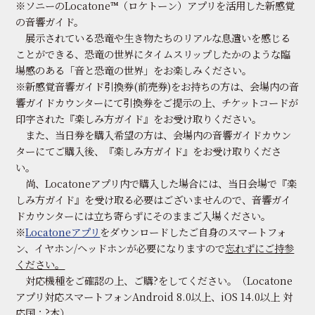
※ソニーのLocatone™（ロケトーン）アプリを活用した新感覚
の音響ガイド。
展示されている恐竜や生き物たちのリアルな息遣いを感じる
ことができる、恐竜の世界にタイムスリップしたかのような臨
場感のある「音と恐竜の世界」をお楽しみください。
※新感覚音響ガイド引換券(前売券)をお持ちの方は、会場内の音
響ガイドカウンターにて引換券をご提示の上、チケットコードが
印字された『楽しみ方ガイド』をお受け取りください。
また、当日券を購入希望の方は、会場内の音響ガイドカウン
ターにてご購入後、『楽しみ方ガイド』をお受け取りくださ
い。
尚、Locatoneアプリ内で購入した場合には、当日会場で『楽
しみ方ガイド』を受け取る必要はございませんので、音響ガイ
ドカウンターには立ち寄らずにそのままご入場ください。
※
Locatoneアプリ
をダウンロードしたご自身のスマートフォ
ン、イヤホン/ヘッドホンが必要になりますので
忘れずにご持参
ください。
対応機種をご確認の上、ご購?をしてください。（Locatone
アプリ対応スマートフォンAndroid 8.0以上、iOS 14.0以上 対
応国：?本）