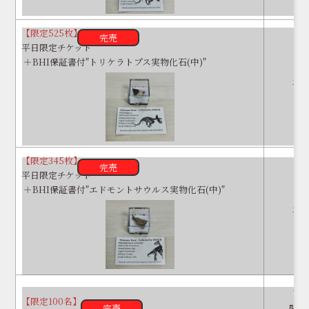
【限定525枚】
完売
平日限定チケット
＋BHI保証書付"トリケラトプス実物化石(中)"
平
【限定345枚】
完売
平日限定チケット
＋BHI保証書付"エドモントサウルス実物化石(中)"
平
7/2
【限定100名】
完売
開場 