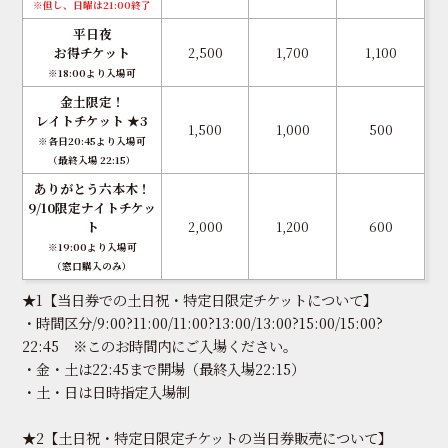
※但し、日曜は21:00終了
平日夜
お得チケット
2,500
1,700
1,100
※18:00より入場可
金土限定！
レイトチケット ★3
1,500
1,000
500
※各日20:45より入場可
（最終入場 22:15）
ありがとう六本木！
9/10限定ナイトチケッ
ト
2,000
1,200
600
※19:00より入場可
（窓口購入のみ）
★1【当日券での土日祝・特定日限定チケットについて】
・時間区分/9:00?11:00/11:00?13:00/13:00?15:00/15:00?
22:45 ※このお時間内にご入場ください。
・金・土は22:45まで開場（最終入場22:15）
・土・日は日時指定入場制
★2【土日祝・特定日限定チケットの当日券販売について】