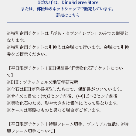
記念切手は、DinoScieree Store
または、郵便局のネットショップで販売しています。
詳細はこちら
※特別企画チケットは「ぴあ・セブンイレブン」のみでの販売と
なります。
※特別企画チケットの引換えは会場にて行います。会場にて引換
券をご提示ください。
【平日限定チケット＋BHI保証書付"実物化石"チケットについ
て】
※BHI：ブラックヒルズ地質学研究所
※化石はBHIが発掘採取したもので、保証書がついています。
※サイズの目安：(大)3センチ前後、(中)1.5～2センチ前後
※実物化石のため、形や大きさは個体によって異なります。
※ケースは実際のものと異なる場合がございます。
【平日限定チケット＋特製フレーム切手、プレミアム台紙付き特
製フレーム切手について】