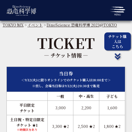
TOKYO MX
>
イベント
>
DinoScience 恐竜科学博 2023@TOKYO
MIDTOWN
> TICKET
TICKET
チケット購
入は
こちら
― チケット情報 ―
当日券
＜9/12(火)に限りオンラインでのチケット購入は18:00まで＞
※但し、会場当日券は9/12(火)20:30まで販売
一般
中・高生
子ども
平日限定
3,000
2,200
1,600
チケット
土日祝・特定日限定
チケット ★1
3,300 ★2
2,500 ★2
1,800 ★2
※時間区分あり