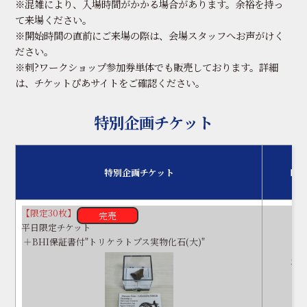
※混雑により、入場時間がかかる場合があります。余裕を持っ
て来場ください。
※開始時間の直前にご来場の際は、会場スタッフへお声がけく
ださい。
※刺?ワークショップ参加券単体でも販売しております。詳細
は、チケットぴあサイトをご確認ください。
特別企画チケット
特別企画チケット
時
【限定30枚】
完売
平日限定チケット
＋BHI保証書付"トリケラトプス実物化石(大)"
平