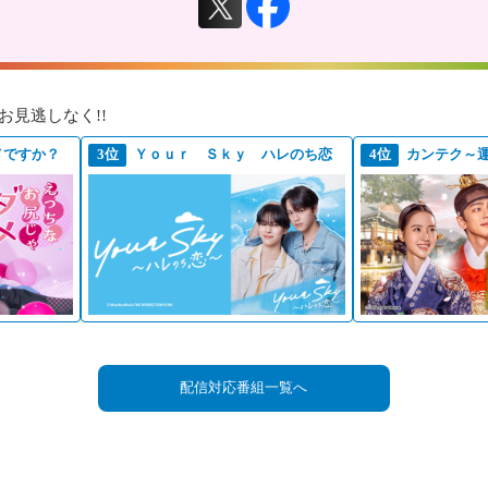
お見逃しなく!!
メですか？
3位
Ｙｏｕｒ Ｓｋｙ ハレのち恋
4位
カンテク～
配信対応番組一覧へ