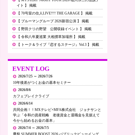
イト 】 掲載
【 70号室の住人LIVE!!!! THE GARAGE 】 掲載
【 ブルーマングループ 2026新宿公演 】 掲載
【 野田クリの野望 公開収録イベント 】 掲載
【 令和八年夏巡業 大相撲草加場所 】 掲載
【 トーク＆ライブ『恋するステージ』Vol.3 】 掲載
EVENT LOG
2026/7/25 ～ 2026/7/26
10年後差がつくお金の基本セミナー
2026/8/6
カフェブレイクライブ
2026/6/14
共同企画！！MXテレビ×MFA株式会社 ジョナサンと
学ぶ「令和の資産戦略 老後資金と退職金を見据えて
今から始めるお金の基本」
2026/7/4 ～ 2026/7/5
鷹祭 SUMMER BOOST 2026 パブリックビューイング