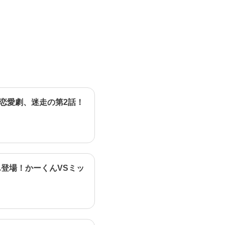
恋愛劇、迷走の第2話！
登場！かーくんVSミッ