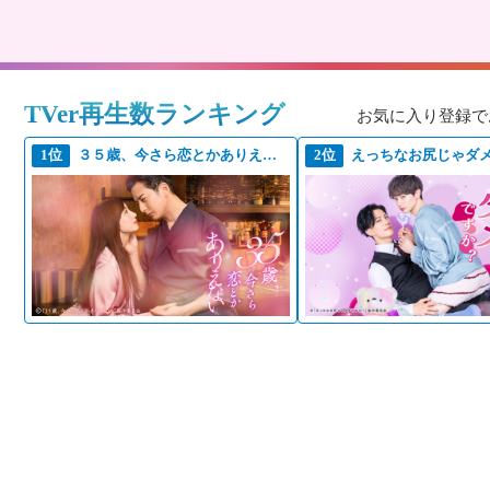
TVer再生数ランキング
お気に入り登録で
1位
３５歳、今さら恋とかありえない
2位
えっちなお尻じゃダ