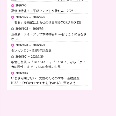
2026/7/5
夏祭り特盛！～平成ソングしか勝たん、2026～
2026/7/25 ～ 2026/7/26
「着る」漫画家による仏の世界展＠YORU MO-DE
2026/4/25 ～ 2026/7/5
企画展 ライトアップ木島櫻谷Ⅲ ―おうこくの色をさ
がしに
2026/3/28 ～ 2026/4/20
ダンガンロンパ15周年記念展
2026/3/7 ～ 2026/3/29
板垣巴留展 ～「BEASTARS」「SANDA」から「タイ
カの理性」まで パルの創造の世界～
2026/3/15
いまさら聞けない 女性のためのマネー基礎講座
NISA・iDeCoのモヤモヤを“わかる”に変えよう