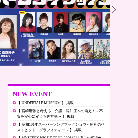
NEW EVENT
【 UNDERTALE MUSEUM 】 掲載
【 宮崎瑠依と考える 介護・認知症への備え！～不
安を安心に変える処方箋〜 】 掲載
【 昭和101年スーパーソングブックショウ～昭和のベ
ストヒット・グラフィティー～ 】 掲載
【 MYSTERY NIGHT TOUR 2026 稲川淳二の怪談ナ