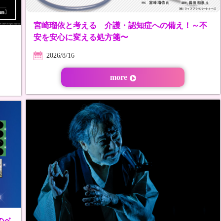
宮崎瑠依と考える 介護・認知症への備え！～不
安を安心に変える処方箋〜
2026/8/16
more
のベ