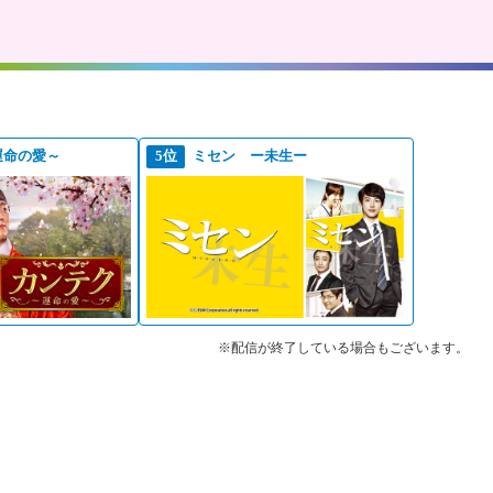
運命の愛～
5位
ミセン ー未生ー
※配信が終了している場合もございます。