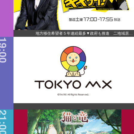
地方移住希望者５年連続最多▼政府も推進 二地域居…
9:00
1:00