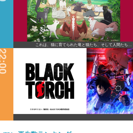
これは、猫に育てられた竜と猫たち、そして人間たち…
2:00