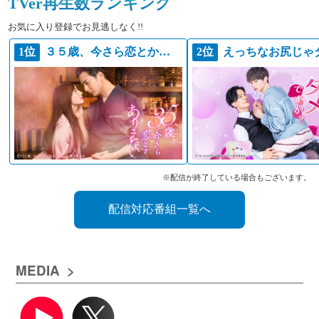
TVer再生数ランキング
お気に入り登録でお見逃しなく!!
1位
３５歳、今さら恋とかありえない
2位
※配信が終了している場合もございます。
配信対応番組一覧へ
MEDIA