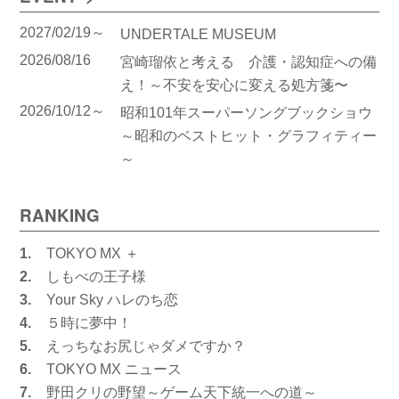
2027/02/19～
UNDERTALE MUSEUM
2026/08/16
宮崎瑠依と考える 介護・認知症への備
え！～不安を安心に変える処方箋〜
2026/10/12～
昭和101年スーパーソングブックショウ
～昭和のベストヒット・グラフィティー
～
RANKING
1.
TOKYO MX ＋
2.
しもべの王子様
3.
Your Sky ハレのち恋
4.
５時に夢中！
5.
えっちなお尻じゃダメですか？
6.
TOKYO MX ニュース
7.
野田クリの野望～ゲーム天下統一への道～