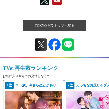
TOKYO MX トップへ戻る
TVer再生数ランキング
お気に入り登録でお見逃しなく!!
1位
３５歳、今さら恋とかありえない
2位