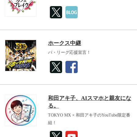
ホークス中継
パ・リーグ応援宣言！
和田アキ子、AIスマホと親友にな
る。
TOKYO MX × 和田アキ子のYouTube限定番
組！