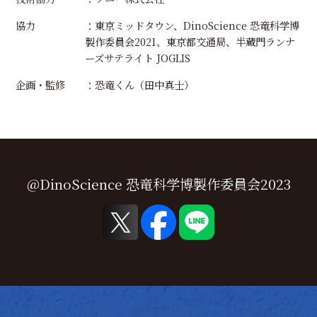
協力
：東京ミッドタウン、DinoScience 恐竜科学博
製作委員会2021、東京都交通局、半蔵門ランナ
ーズサテライト JOGLIS
企画・監修
：恐竜くん（田中真士）
@DinoScience 恐竜科学博製作委員会2023