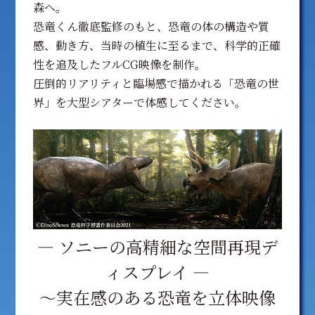
森へ。
恐竜くん徹底監修のもと、恐竜の体の構造や質
感、動き方、当時の植生に至るまで、科学的正確
性を追及したフルCG映像を制作。
圧倒的リアリティと臨場感で描かれる「恐竜の世
界」を大型シアターで体感してください。
― ソニーの高精細な空間再現デ
ィスプレイ ―
〜実在感のある恐竜を立体映像