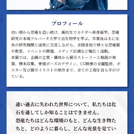
プロフィール
幼い頃から恐竜を追い続け、高校生でカナダへ単身留学。恐竜
研究の本場アルバータ大学で古生物学を学ぶ。卒業後は主に北
米の研究機関と活発に交流しながら、全国各地で様々な恐竜展
や教室、イベントの開催、メディア出演など幅広く活動。
本展では、企画の立案・構成から展示ストーリーと解説の執
筆、標本収集、骨格ポーズのデザイン、CG映像の全面監修、ポ
スター及び展示イラストの制作まで、全ての工程を自ら手がけ
ている。
遠い過去に失われた世界について、私たちは化
石を通してしか知ることはできません。
恐竜たちはどんな環境のもと、どんな生き物た
ちと、どのように暮らし、どんな光景を見てい