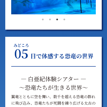
みどころ
05
目で体感する恐竜の世界
― 白亜紀体験シアター ―
〜恐竜たちが生きる世界〜
翼竜とともに空を舞い、数千を超える恐竜の群れ
に飛び込み、恐竜たちが死闘を繰り広げる太古の