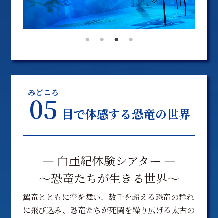
みどころ
05
目で体感する恐竜の世界
― 白亜紀体験シアター ―
〜恐竜たちが生きる世界〜
翼竜とともに空を舞い、数千を超える恐竜の群れ
に飛び込み、恐竜たちが死闘を繰り広げる太古の