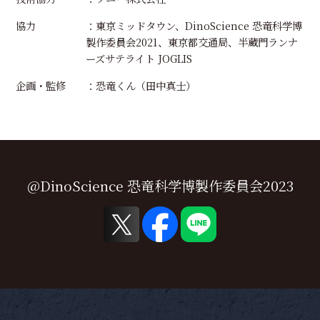
協力
：東京ミッドタウン、DinoScience 恐竜科学博
製作委員会2021、東京都交通局、半蔵門ランナ
ーズサテライト JOGLIS
企画・監修
：恐竜くん（田中真士）
@DinoScience 恐竜科学博製作委員会2023