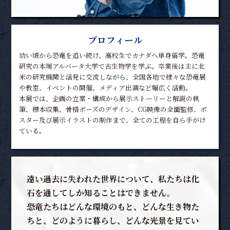
プロフィール
幼い頃から恐竜を追い続け、高校生でカナダへ単身留学。恐竜
研究の本場アルバータ大学で古生物学を学ぶ。卒業後は主に北
米の研究機関と活発に交流しながら、全国各地で様々な恐竜展
や教室、イベントの開催、メディア出演など幅広く活動。
本展では、企画の立案・構成から展示ストーリーと解説の執
筆、標本収集、骨格ポーズのデザイン、CG映像の全面監修、ポ
スター及び展示イラストの制作まで、全ての工程を自ら手がけ
ている。
遠い過去に失われた世界について、私たちは化
石を通してしか知ることはできません。
恐竜たちはどんな環境のもと、どんな生き物た
ちと、どのように暮らし、どんな光景を見てい