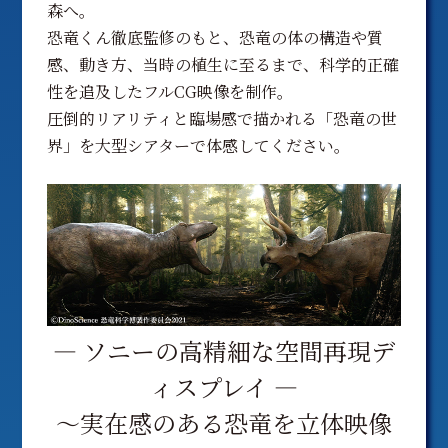
森へ。
恐竜くん徹底監修のもと、恐竜の体の構造や質
感、動き方、当時の植生に至るまで、科学的正確
性を追及したフルCG映像を制作。
圧倒的リアリティと臨場感で描かれる「恐竜の世
界」を大型シアターで体感してください。
― ソニーの高精細な空間再現デ
ィスプレイ ―
〜実在感のある恐竜を立体映像