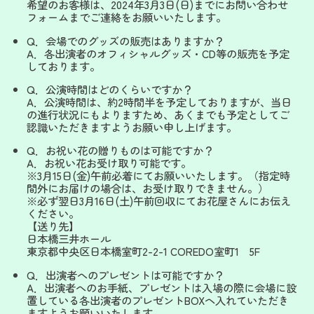
希望のお客様は、2024年3月3日(日)までにお問い合わせ
フォームまでご連絡をお願いいたします。
Q．会場でのグッズの販売はありますか？
A．各出演者のオフィシャルグッズ・CD等の販売を予定
しております。
Q．公演時間はどのくらいですか？
A．公演時間は、約2時間半を予定しておりますが、当日
の進行状況にもよりますため、あくまでも予定としてご
認識いただきますようお願い申し上げます。
Q．お祝い花の贈りものは可能ですか？
A．お祝い花お受け取り可能です。
※3月15日(金)午前必着にてお願いいたします。（指定時
間外にお届けの場合は、お受け取りできません。）
※必ず翌日3月16日(土)午前回収にてお花屋さんにお伝え
ください。
【送り先】
日本橋三井ホール
東京都中央区日本橋室町2-2-1 COREDO室町1 5F
Q．出演者へのプレゼントは可能ですか？
A．出演者へのお手紙、プレゼントは入場の際に会場に設
置している各出演者のプレゼントBOXヘ入れていただき
ますようお願いいたします。