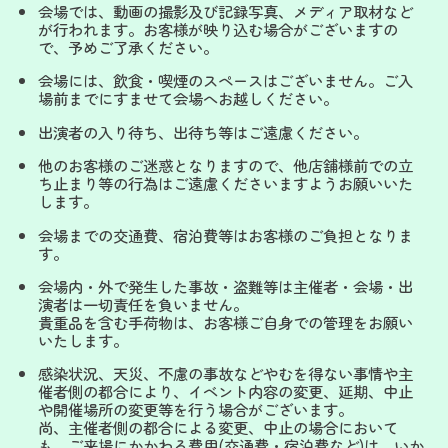
会場では、動画の撮影及び記録写真、メディア取材など
が行われます。お客様が映り込む場合がございますの
で、予めご了承ください。
会場には、飲食・喫煙のスペースはございません。ご入
場前までにすませて会場へお越しください。
出演者の入り待ち、出待ち等はご遠慮ください。
他のお客様のご迷惑となりますので、他店舗様前での立
ち止まり等の行為はご遠慮くださいますようお願いいた
します。
会場までの交通費、宿泊費等はお客様のご負担となりま
す。
会場内・外で発生した事故・盗難等は主催者・会場・出
演者は一切責任を負いません。
貴重品を含む手荷物は、お客様ご自身での管理をお願い
いたします。
感染状況、天災、不慮の事故などやむを得ない事情や主
催者側の都合により、イベント内容の変更、延期、中止
や開催場所の変更等を行う場合がございます。
尚、主催者側の都合による変更、中止の場合において
も、ご来場にかかわる費用(交通費・宿泊費など)は、いか