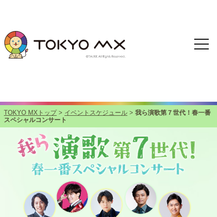
TOKYO MXトップ
>
イベントスケジュール
>
我ら演歌第７世代！春一番
スペシャルコンサート