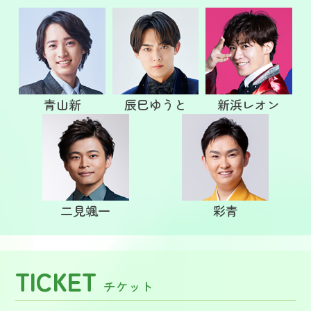
青山新
辰巳ゆうと
新浜レオン
二見颯一
彩青
TICKET
チケット