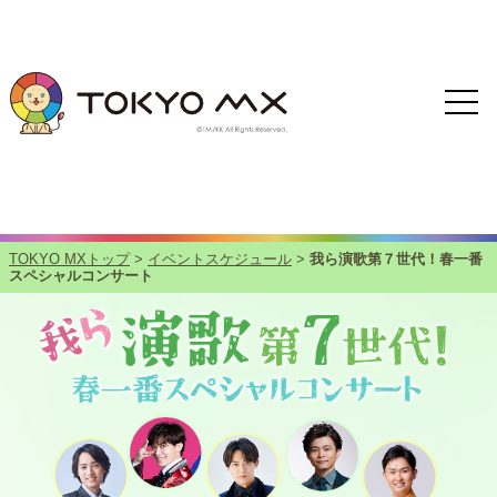
TOKYO MXトップ
>
イベントスケジュール
>
我ら演歌第７世代！春一番
スペシャルコンサート