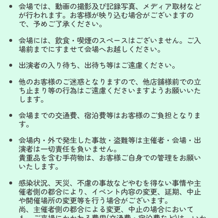
会場では、動画の撮影及び記録写真、メディア取材など
が行われます。お客様が映り込む場合がございますの
で、予めご了承ください。
会場には、飲食・喫煙のスペースはございません。ご入
場前までにすませて会場へお越しください。
出演者の入り待ち、出待ち等はご遠慮ください。
他のお客様のご迷惑となりますので、他店舗様前での立
ち止まり等の行為はご遠慮くださいますようお願いいた
します。
会場までの交通費、宿泊費等はお客様のご負担となりま
す。
会場内・外で発生した事故・盗難等は主催者・会場・出
演者は一切責任を負いません。
貴重品を含む手荷物は、お客様ご自身での管理をお願い
いたします。
感染状況、天災、不慮の事故などやむを得ない事情や主
催者側の都合により、イベント内容の変更、延期、中止
や開催場所の変更等を行う場合がございます。
尚、主催者側の都合による変更、中止の場合において
も、ご来場にかかわる費用(交通費・宿泊費など)は、いか