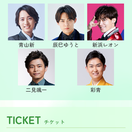
青山新
辰巳ゆうと
新浜レオン
二見颯一
彩青
TICKET
チケット