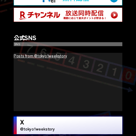
公式SNS
SNS
Posts from @tokyo1weekstory
X
@tokyo1weekstory