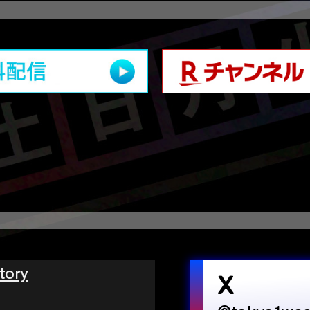
tory
X