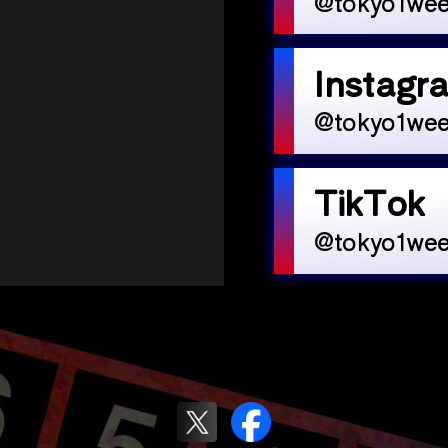
@tokyo1wee
Instagr
@tokyo1wee
TikTok
@tokyo1wee