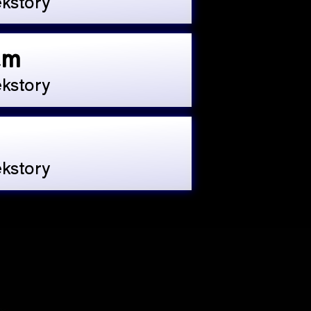
kstory
am
kstory
kstory