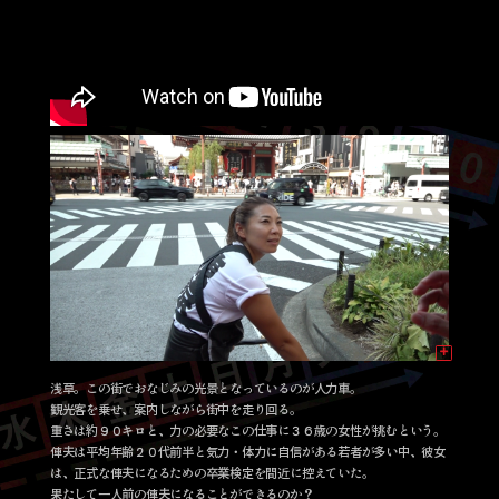
浅草。この街でおなじみの光景となっているのが人力車。
観光客を乗せ、案内しながら街中を走り回る。
重さは約９０キロと、力の必要なこの仕事に３６歳の女性が挑むという。
俥夫は平均年齢２０代前半と気力・体力に自信がある若者が多い中、彼女
は、正式な俥夫になるための卒業検定を間近に控えていた。
果たして一人前の俥夫になることができるのか？