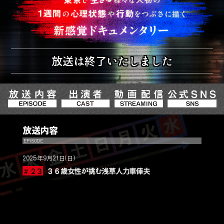
放送は終了いたしました
放送内容
EPISODE
2025年9月21日(日)
＃２３
３６歳女性が挑む浅草人力車俥夫