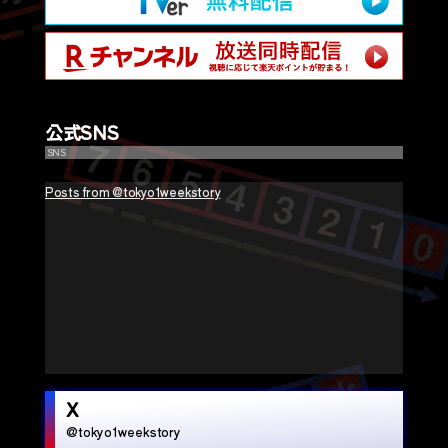
公式SNS
SNS
Posts from @tokyo1weekstory
X
@tokyo1weekstory