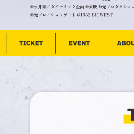
©永井豪／ダイナミック企画
©東映
©光プロダクショ
©光プロ／ショウゲート
©1982 BIGWEST