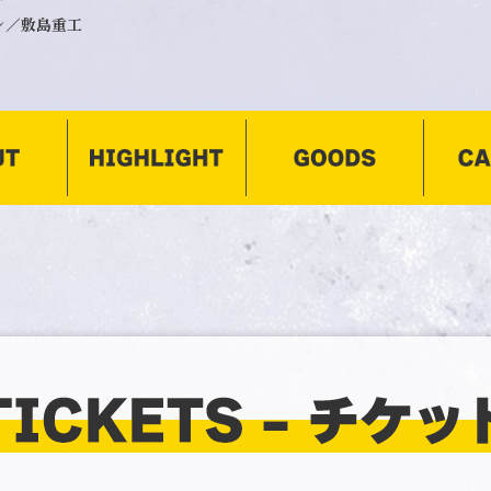
ン／敷島重工