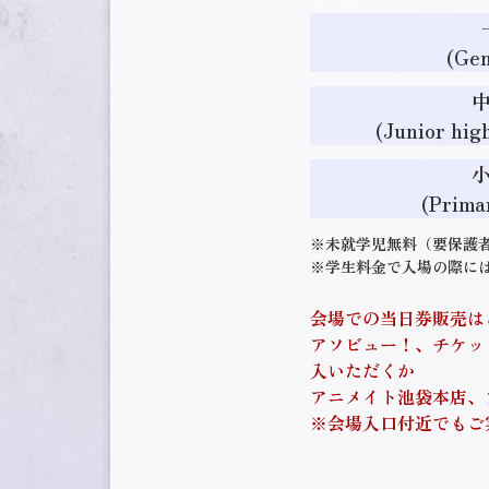
(Gen
(Junior hig
(Prima
※未就学児無料（要保護者同伴）(
※学生料金で入場の際に
会場での当日券販売は
アソビュー！、チケット
入いただくか
アニメイト池袋本店、
※会場入口付近でもご