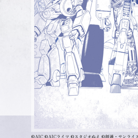
©AIC
©AICライツ
©スタジオぬえ
©創通・サンライ