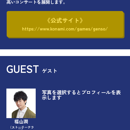
高いコンサートを展開します。
《公式サイト》
https://www.konami.com/games/genso/
GUEST
ゲスト
写真を選択するとプロフィールを表
示します
福山潤
（ストーリーテラ
ー）