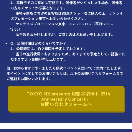
A．車椅子でのご参加は可能です。同伴者がいらっしゃる場合、同伴者
の方もチケットが必要となります。
車椅子席をご希望のお客様はSS席チケットをご購入の上、サンライ
ズプロモーション東京へお問い合わせください。
サンライズプロモーション東京：0570-00-3337（平日12:00～
15:00）
お手数をおかけしますが、ご協力のほどお願い申し上げます。
Q．公演時間はどのくらいですか？
A．公演時間は、約２時間を予定しております。
当日の進行状況にもよりますため、あくまでも予定としてご認識いた
だきますようお願い申し上げます。
他、お知らせがございましたら順次イベント公式HPでご案内いたします。
本イベントに関してのお問い合わせは、以下のお問い合わせフォームまで
ご連絡をお願いいたします。
「TOKYO MX presents 幻想水滸伝Ⅱ 25th
Anniversary Concert」
お問い合わせフォームへ