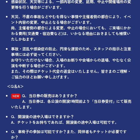
感染状況、天災等による、一部内容の変更、延期、中止や開催場所の変
更等を行う場合がございます。
天災、不慮の事故などやむを得ない事情や主催者側の都合により、イベ
ント内容の変更、中止となる場合がございます。
尚、主催者側の都合による変更、中止の場合においても、ご来場にかか
わる費用(交通費・宿泊費など)は、いかなる理由におきましても補償い
たしかねます。
事故・混乱や感染症の防止、円滑な運営のため、スタッフの指示と注意
事項には必ず従ってください。
お守りいただけない場合、入場のお断りや会場からの退場、やむなく公
演を中断する場合がございます。
また、その際はチケット代金の返金はいたしません。皆さまのご理解・
ご協力のほどお願い申し上げます。
＜Q＆A＞
Q．当日券の販売はありますか？
A．当日券は、各公演の開演1時間前より「当日券受付」にて販売
いたします。
Q．開演後の途中入場はできますか？
A．チケットをお持ちであれば、開演後の途中入場は可能です。
Q．車椅子の参加は可能ですか？また、同伴者もチケットが必要です
か？