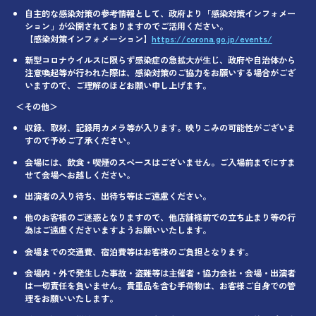
自主的な感染対策の参考情報として、政府より「感染対策インフォメー
ション」が公開されておりますのでご活用ください。
【感染対策インフォメーション】
https://corona.go.jp/events/
新型コロナウイルスに限らず感染症の急拡大が生じ、政府や自治体から
注意喚起等が行われた際は、感染対策のご協力をお願いする場合がござ
いますので、ご理解のほどお願い申し上げます。
＜その他＞
収録、取材、記録用カメラ等が入ります。映りこみの可能性がございま
すので予めご了承ください。
会場には、飲食・喫煙のスペースはございません。ご入場前までにすま
せて会場へお越しください。
出演者の入り待ち、出待ち等はご遠慮ください。
他のお客様のご迷惑となりますので、他店舗様前での立ち止まり等の行
為はご遠慮くださいますようお願いいたします。
会場までの交通費、宿泊費等はお客様のご負担となります。
会場内・外で発生した事故・盗難等は主催者・協力会社・会場・出演者
は一切責任を負いません。貴重品を含む手荷物は、お客様ご自身での管
理をお願いいたします。