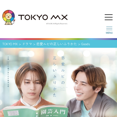
MENU
TOKYO MX
>
ドラマ
>
恋愛ルビの正しいふりかた
> Goods