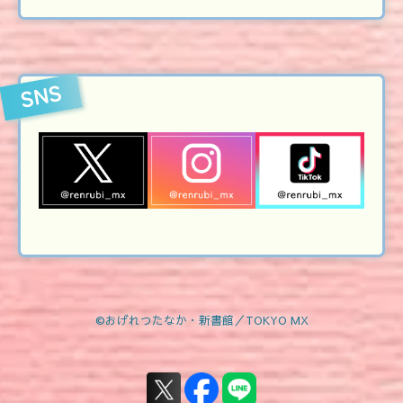
SNS
2025年10月24日
恋愛ルビの正しいふりかたBlu-ray&DVDの
店舗別特典デザイン解禁
©おげれつたなか・新書館／TOKYO MX