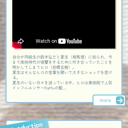
自分が同級生の鈴木弘だと夏生（相馬理）に知られ、今
まで高校時代の復讐をするために付き合っていたことを
明かしてしまうヒロ（岩橋玄樹）。
夏生はそんなヒロの言葉を聞いて大きなショックを受け
る。
夏生のいない日々を送っている中、ヒロは美容院で人気
インフルエンサーRaMuの髪…
more
Introduction