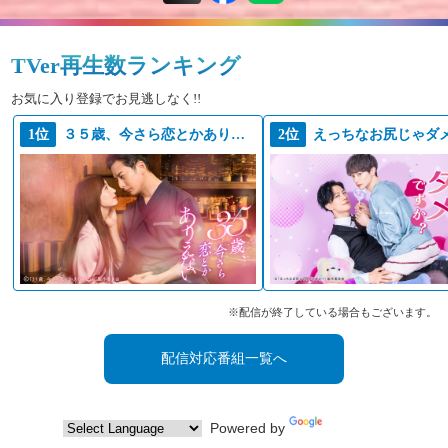
TVer再生数ランキング
2025年09月01日
『恋愛ルビの正しいふりかた』Blu-
お気に入り登録でお見逃しなく!!
ray&DVDの販売決定！
1位
３５歳、今さら恋とかありえない
2位
※配信が終了している場合もございます。
配信対応番組一覧へ
2025年08月27日
Powered by
Translate
ドラマオリジナル追加グッズ販売決定！