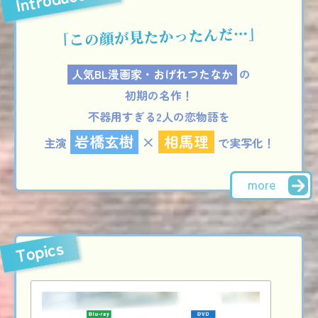
「この顔が見たかったんだ…」
人気BL漫画家・おげれつたなか
の
初期の名作！
不器用すぎる2人の恋物語を
岩橋玄樹
×
相馬理
主演
で実写化！
more
Topics