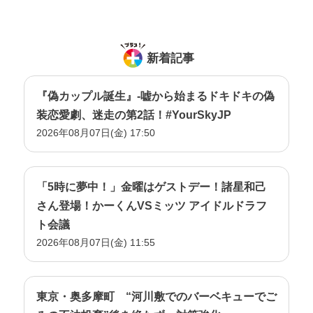
新着記事
『偽カップル誕生』-嘘から始まるドキドキの偽
装恋愛劇、迷走の第2話！#YourSkyJP
2026年08月07日(金) 17:50
「5時に夢中！」金曜はゲストデー！諸星和己
2025年08月25日
さん登場！かーくんVSミッツ アイドルドラフ
最終回目前特別企画！佐竹商店街×恋ルビ
ト会議
『プチお祭りルビ』開催決定！
2026年08月07日(金) 11:55
東京・奥多摩町 “河川敷でのバーベキューでご