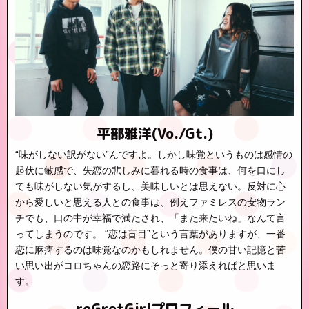
平部雅洋(Vo./Gt.)
“味がしない訳がない”んですよ。しかし味覚というものは感情の
起伏に敏感で、失恋の悲しみに暮れる時の食事は、何を口にし
ても味がしない気がするし、美味しいとは思えない。反対に心
から愛しいと思える人との食事は、例えファミレスの安物ラン
チでも、口の中が幸福で満たされ、「また来たいね」なんて言
ってしまうのです。 “恋は盲目”という言葉がありますが、一番
恋に麻痺するのは味覚なのかもしれません。僕の甘い記憶と苦
い思い出がコロちゃんの恋路にそっと寄り添えればと思いま
す。
reGretGirlプロフィール