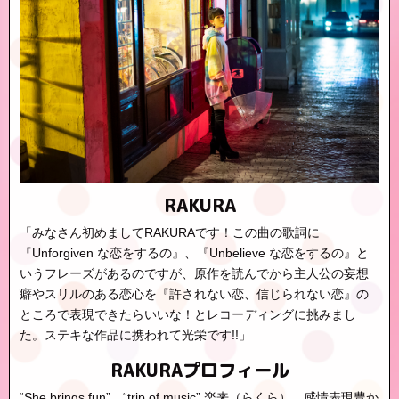
RAKURA
「みなさん初めましてRAKURAです！この曲の歌詞に
『Unforgiven な恋をするの』、『Unbelieve な恋をするの』と
いうフレーズがあるのですが、原作を読んでから主人公の妄想
癖やスリルのある恋心を『許されない恋、信じられない恋』の
ところで表現できたらいいな！とレコーディングに挑みまし
た。ステキな作品に携われて光栄です!!」
RAKURAプロフィール
“She brings fun” “trip of music” 楽来（らくら）。感情表現豊か