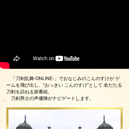
「刀剣乱舞-ONLINE-」でおなじみのこんのすけが
ゲ
ームを飛び出し、“おっきい こんのすけ”として
名だたる
刀剣を訪ねる旅番組。
刀剣男士の声優陣がナビゲートします。