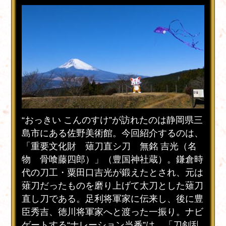
“おっきい こんのすけ”が訪れたのは静岡県三
島市にある佐野美術館。今回紹介するのは、
「重要文化財 薙刀直シ刀 無銘 吉光（名
物 骨喰藤四郎）」（豊国神社蔵）。鎌倉時
代の刀工・粟田口吉光が鍛えたとされ、元は
薙刀だったものを磨り上げて太刀とした薙刀
直し刀である。足利将軍家に伝来し、後に豊
臣秀吉、徳川将軍家へと渡った一振り。ナビ
ゲートする“ナレーション当番”は、「刀剣乱