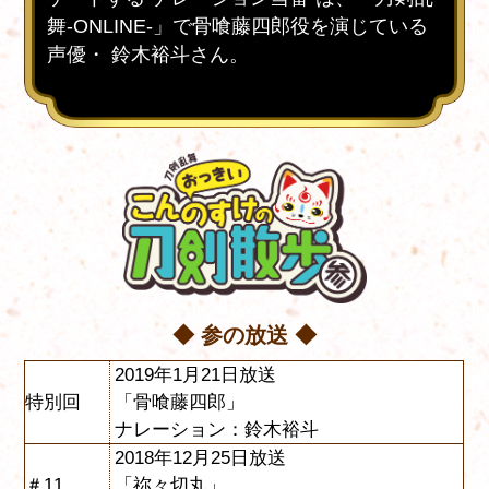
舞-ONLINE-」で骨喰藤四郎役を演じている
声優・ 鈴木裕斗さん。
◆ 参の放送 ◆
2019年1月21日放送
特別回
「骨喰藤四郎」
ナレーション：鈴木裕斗
2018年12月25日放送
＃11
「祢々切丸」