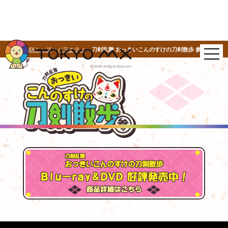
TOKYO MXトップ
>
バラエティ
>
刀剣乱舞 おっきいこんのすけの刀剣散歩 参