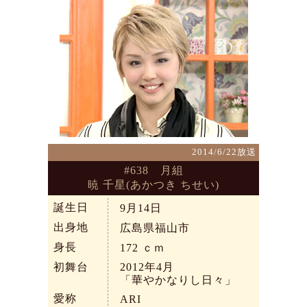
2014/6/22放送
#638 月組
暁 千星(あかつき ちせい)
誕生日
9月14日
出身地
広島県福山市
身長
172
ｃｍ
初舞台
2012年4月
「華やかなりし日々」
愛称
ARI