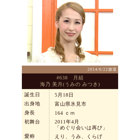
2014/6/22放送
#638 月組
海乃 美月(うみの みつき)
誕生日
5月18日
出身地
富山県氷見市
身長
164
ｃｍ
初舞台
2011年4月
「めぐり会いは再び」
愛称
えり、うみ、くらげ