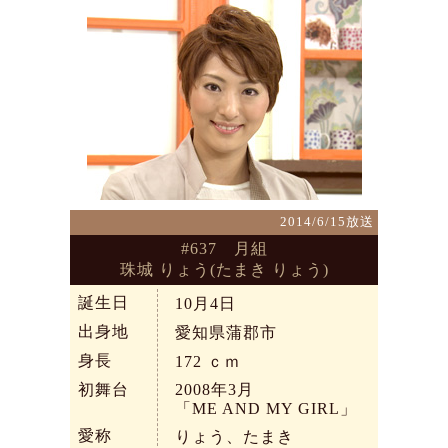
2014/6/15放送
#637 月組
珠城 りょう(たまき りょう)
誕生日
10月4日
出身地
愛知県蒲郡市
身長
172
ｃｍ
初舞台
2008年3月
「ME AND MY GIRL」
愛称
りょう、たまき