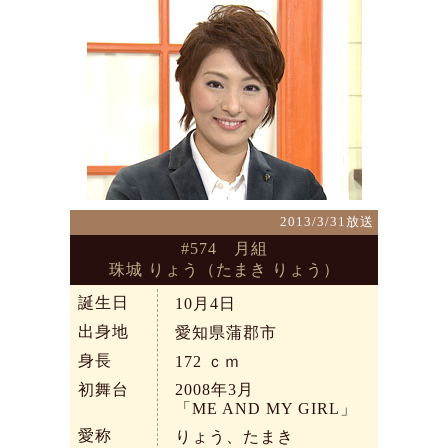
2013/3/31放送
#574 月組
珠城 りょう（たまき りょう）
誕生日
10月4日
出身地
愛知県蒲郡市
身長
172
ｃｍ
初舞台
2008年3月
「ME AND MY GIRL」
愛称
りょう、たまき