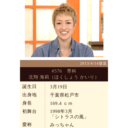
2013/4/14放送
#576 専科
北翔 海莉（ほくしょう かいり）
誕生日
3月19日
出身地
千葉県松戸市
身長
169.4
ｃｍ
初舞台
1998年3月
「シトラスの風」
愛称
みっちゃん