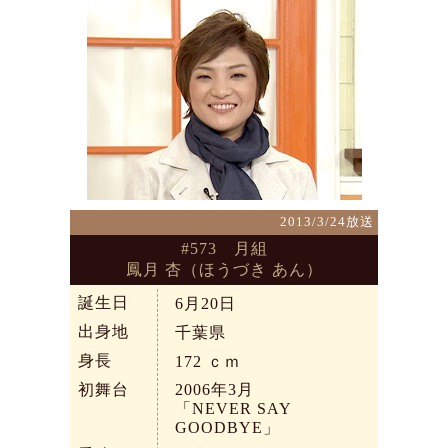
2013/3/24放送
#573 月組
鳳月 杏（ほうづき あん）
誕生日
6月20日
出身地
千葉県
身長
172
ｃｍ
初舞台
2006年3月
「NEVER SAY
GOODBYE」