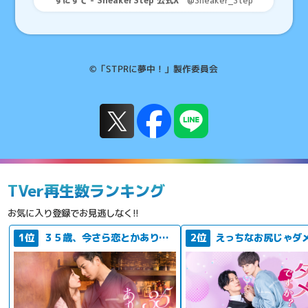
すにすて - SneakerStep 公式X
@Sneaker_Step
©「STPRに夢中！」製作委員会
TVer再生数ランキング
お気に入り登録でお見逃しなく!!
1位
３５歳、今さら恋とかありえない
2位