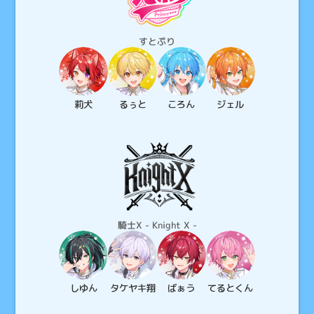
すとぷり
莉犬
るぅと
ころん
ジェル
騎士X - Knight X -
しゆん
タケヤキ
翔
ばぁう
てると
くん