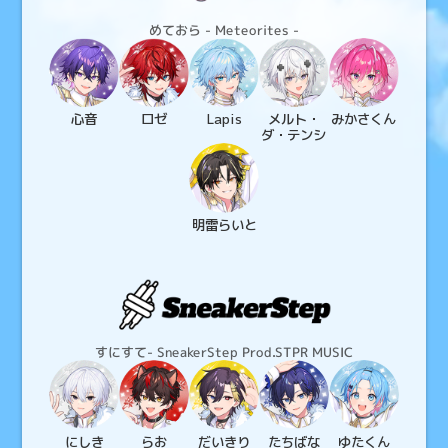
めておら - Meteorites -
心音
ロゼ
Lapis
メルト・
みかさ
くん
ダ・テンシ
明雷
らいと
すにすて- SneakerStep Prod.STPR MUSIC
にしき
らお
だいきり
たちばな
ゆた
くん