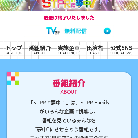
STPRに夢中！
放送は終了いたしました
トップ
番組紹介
実施企画
出演者
公式SNS
OFFICIAL SNS
CHALLENGES
PAGE TOP
ABOUT
CAST
番組紹介
ABOUT
『STPRに夢中！』は、
STPR Family
がいろんな企画に挑戦し、
番組を見ているみんなを
“夢中”にさせちゃう番組です。