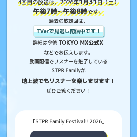
1
31
4回目の放送は、
2026年
月
日（土）
午後7時
午後8時
～
です。
過去の放送回は、
TVerで見逃し配信中です！
TOKYO MX公式X
詳細は今後
などでお伝えします。
動画配信でリスナーを
魅了している
STPR Familyが
地上波でもリスナーを楽しませます！
ぜひご覧ください！
「STPR Family Festival!! 2026」