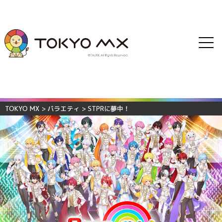
TOKYO MX
>
バラエティ
>
STPRに夢中！