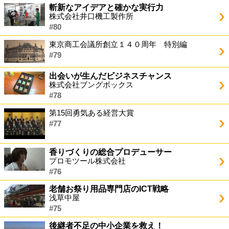
斬新なアイデアと確かな実行力
株式会社井口機工製作所
#80
東京商工会議所創立１４０周年 特別編
#79
出会いが生んだビジネスチャンス
株式会社ブングボックス
#78
第15回勇気ある経営大賞
#77
香りづくりの総合プロデューサー
プロモツール株式会社
#76
老舗お祭り用品専門店のICT戦略
浅草中屋
#75
後継者不足の中小企業を救え！