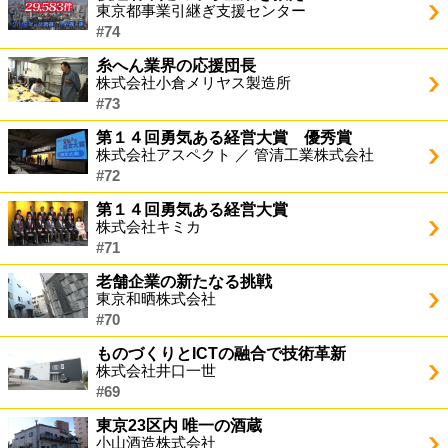
東京都事業引継ぎ支援センター
#74
糸へん業界の応援団長
株式会社小倉メリヤス製造所
#73
第１４回勇気ある経営大賞 優秀賞
株式会社アスペクト ／ 管清工業株式会社
#72
第１４回勇気ある経営大賞
株式会社キミカ
#71
老舗企業の新たなる挑戦
東京和晒株式会社
#70
ものづくりとICTの融合で技術革新
株式会社井口一世
#69
東京23区内 唯一の酒蔵
小山酒造株式会社