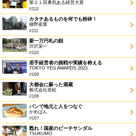
第２１回勇気ある経営大賞
#112
カタチあるものを何でも粉砕！
槇野産業
#111
新一万円札の顔
渋沢栄一
#110
若手経営者の挑戦や実績を称える
TOKYO YEG AWARDS 2023
#109
大都会に蘇った酒蔵
株式会社若松
#108
パンで地元と人をつなぐ
かめぱん
#107
甦れ！国産のビーチサンダル
TSUKUMO