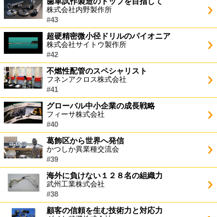
歯車試作製造のトップを目指して
株式会社内野製作所
#43
超硬精密微小径ドリルのパイオニア
株式会社サイトウ製作所
#42
不燃性配管のスペシャリスト
フネンアクロス株式会社
#41
グローバル中小企業の成長戦略
フィーサ株式会社
#40
葛飾区から世界へ発信
かつしか異業種交流会
#39
海外に負けない１２８名の組織力
武州工業株式会社
#38
顧客の信頼を生む技術力と対応力