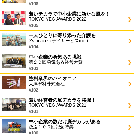
#106
若いチカラで中小企業に新たな風を！
TOKYO YEG AWARDS 2022
#105
一人ひとりに寄り添った介護を
3's peace（デイサービスmoi）
#104
中小企業の勇気ある挑戦
第２０回勇気ある経営大賞
#103
塗料業界のパイオニア
太洋塗料株式会社
#102
若い経営者の底ヂカラを発掘！
TOKYO YEG AWARDS 2021
#101
中小企業の数だけ底ヂカラがある！
放送１００回記念特集
#100