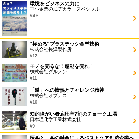
環境をビジネスの力に
中小企業の底ヂカラ スペシャル
#SP
“極める”プラスチック金型技術
株式会社長津製作所
#12
モノを売るな！感動を売れ！
株式会社グルメン
#11
「鍵」への情熱とチャレンジ精神
株式会社オプナス
#10
知的障がい者雇用率7割のチョーク工場
日本理化学工業株式会社
#9
医学と工学の融合によるベストケア創造企業へ