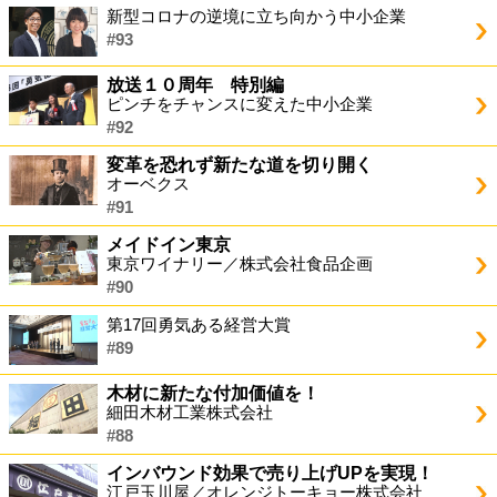
新型コロナの逆境に立ち向かう中小企業
#93
放送１０周年 特別編
ピンチをチャンスに変えた中小企業
#92
変革を恐れず新たな道を切り開く
オーベクス
#91
メイドイン東京
東京ワイナリー／株式会社食品企画
#90
第17回勇気ある経営大賞
#89
木材に新たな付加価値を！
細田木材工業株式会社
#88
インバウンド効果で売り上げUPを実現！
江戸玉川屋／オレンジトーキョー株式会社