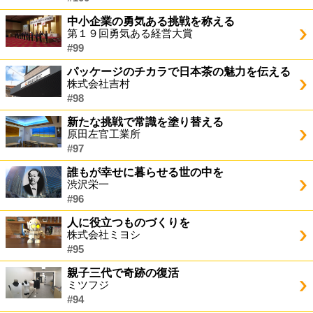
中小企業の勇気ある挑戦を称える
第１９回勇気ある経営大賞
#99
パッケージのチカラで日本茶の魅力を伝える
株式会社吉村
#98
新たな挑戦で常識を塗り替える
原田左官工業所
#97
誰もが幸せに暮らせる世の中を
渋沢栄一
#96
人に役立つものづくりを
株式会社ミヨシ
#95
親子三代で奇跡の復活
ミツフジ
#94