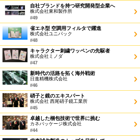
自社ブランドを持つ研究開発型企業へ
株式会社東和製作所
#49
省エネ型 空調用フィルタで躍進
株式会社ユニパック
#48
キャラクター刺繍ワッペンの先駆者
株式会社ミノダ
#47
新時代の活路を拓く海外戦術
日進精機株式会社
#46
硝子と鏡のエキスパート
株式会社 西尾硝子鏡工業所
#45
卓越した梱包技術で世界に挑む
カネパッケージ株式会社
#44