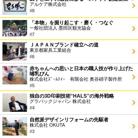
アルケア株式会社
#8
「本物」を掘り起こす・磨く・つなぐ
一般社団法人 墨田区観光協会
#7
ＪＡＰＡＮブランド確立への道
東京都家具工業組合
#6
赤ちゃんへの思いと日本の職人技が作り上げた
哺乳びん
株式会社ｽﾞｰﾑﾃｨｰ 有限会社 奥谷硝子製作所
#5
独自の3D印刷技術“HALS”の海外戦略
グラパックジャパン 株式会社
#4
自然派デザインリフォームの先駆者
株式会社 OKUTA
#3