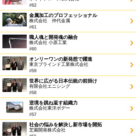
#62
金属加工のプロフェッショナル
株式会社 仲代金属
#61
職人魂と開発魂の融合
株式会社 小原工業
#60
オンリーワンの新発想で躍進
東京ブラインド工業株式会社
#59
世界に広がる日本伝統の前掛け
有限会社エニシング
#58
逆境を跳ね返す組織力
株式会社東洋ボデー
#57
社会の悩みを解決し新市場を開拓
芝園開発株式会社