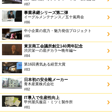
#87
事業承継シリーズ第二弾
イーグルメンテナンス／五十嵐商会
#86
中小企業の底力・魅力発信プロジェクト
#85
東京商工会議所創立140周年記念
渋沢栄一の底ヂカラ〜晩年編〜
#84
第16回勇気ある経営大賞
#83
日本初の安全靴メーカー
青木産業株式会社
#82
IT導入で生産性向上
甲州屋呉服店・ミツミ製作所
#81