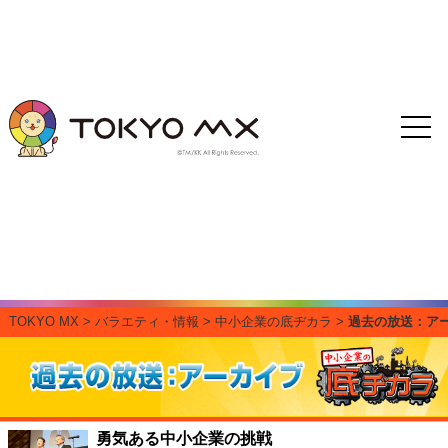
TOKYO MX
>
バラエティ・情報
>
中小企業の底ヂカラ
>
過去の放送：ア
勇気ある中小企業の挑戦