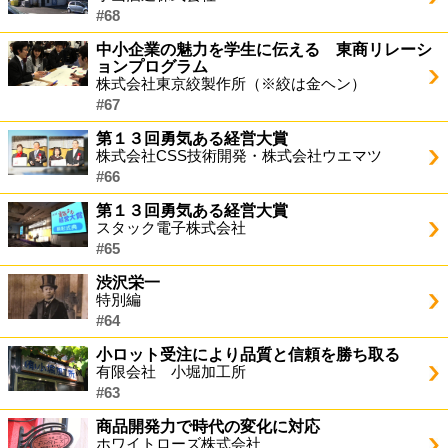
#68
中小企業の魅力を学生に伝える 東商リレーシ
ョンプログラム
株式会社東京絞製作所（※絞は金ヘン）
#67
第１３回勇気ある経営大賞
株式会社CSS技術開発・株式会社ウエマツ
#66
第１３回勇気ある経営大賞
スタック電子株式会社
#65
渋沢栄一
特別編
#64
小ロット受注により品質と信頼を勝ち取る
有限会社 小堀加工所
#63
商品開発力で時代の変化に対応
ホワイトローズ株式会社