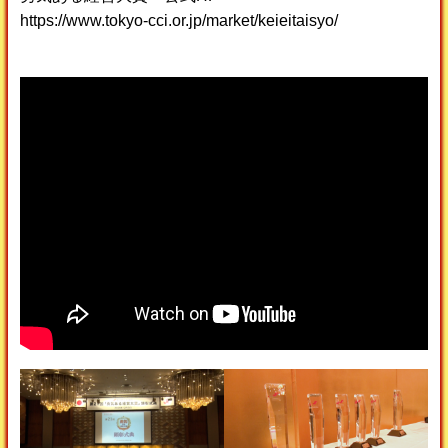
https://www.tokyo-cci.or.jp/market/keieitaisyo/