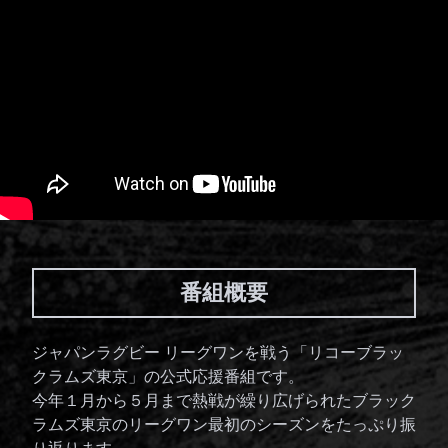
番組概要
ジャパンラグビー
リーグワンを戦う
「リコーブラッ
クラムズ東京」の公式応援番組です。
今年１月から
５月まで
熱戦が
繰り広げられた
ブラック
ラムズ
東京の
リーグワン
最初の
シーズンを
たっぷり
振