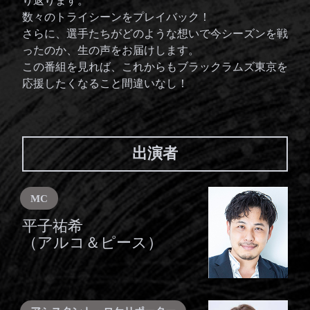
り返ります。
数々の
トライシーンを
プレイバック！
さらに、
選手たちが
どのような
想いで
今シーズンを
戦
ったのか、
生の声を
お届けします。
この
番組を
見れば、
これからも
ブラックラムズ
東京を
応援
したく
なる
こと
間違いなし！
出演者
MC
平子祐希
（アルコ＆ピース）