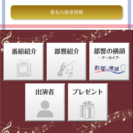
～」
♪演奏曲目
◆ベートーヴェン：ピアノ協奏曲第3番 ハ短調 op.37
過去の放送情報
◆ブルックナー：交響曲第7番 ホ長調 WAB107（ノヴ
ァーク版）
【指揮】大野和士（都響 音楽監督）【ピアノ】ポー
ル・ルイス
(2024年9月4日 第1007回定期演奏会Aシリーズ＠東京
文化会館 収録）
2024/10/23
11月・12月の放送曲目が決まりました！
いつもアンコール！都響への応援をありがとうござい
ます！
11月は♪ピアノコンチェルト♪特集！ 12月は★井上道
義さん指揮による都響とのラストコンサート★をお届
けします！お楽しみに！
【１１月１６日（土）１５：００～TOKYOMX２】
◆第964回定期演奏会Cシリーズ（2022年12月20日）
ベートーヴェン：ピアノ協奏曲第5番 《皇帝》
【指揮】エリアフ・インバル 【ピアノ】マルティ
ン・ヘルムヒェン
◆都響スペシャル2020（2020年12月17日）
ブラームス：ピアノ協奏曲第1番
【指揮】小泉 和裕 【ピアノ】ゲルハルト・オピッツ