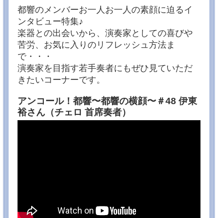
配信のみ」となります。ご注意ください！
都響のメンバーお一人お一人の素顔に迫るイ
※★お気に入り登録★で応援よろしくお願いいたしま
す♪
ンタビュー特集♪
♪TVerで「アンコール！都響」番組ページはこちら♪
楽器との出会いから、演奏家としての喜びや
苦労、お気に入りのリフレッシュ方法ま
2023/10/25
で・・・
11月・12月の放送曲目が決まりました！
演奏家を目指す若手奏者にもぜひ見ていただ
いつもアンコール！都響への応援をありがとうござい
ます！
きたいコーナーです。
11月・12月も、♪名曲中の名曲♪のラインナップとなり
ました！お楽しみに！
アンコール！都響〜都響の横顔〜＃48 伊東
【１１月１８日（土）１５：００～TOKYOMX２】
裕さん（チェロ 首席奏者）
◆プロムナードコンサートNo.400（2023年2月23日@
サントリーホール収録）
・モーツァルト：ピアノ協奏曲 第20番
・シューマン：交響曲 第3番《ライン》
【指揮】デイヴィッド・レイランド【ピアノ】ティ
ル・フェルナー
《都響の横顔》古川展生（都響 チェロ 首席奏者）
【１２月９日（土）１５：００～TOKYOMX２】
◆都響スペシャル「第九」（2022年12月26日@サント
リーホール収録）
・ベートーヴェン：交響曲 第9番
【指揮】エリアフ・インバル
【ソプラノ】隠岐彩夏【メゾソプラノ】加納悦子