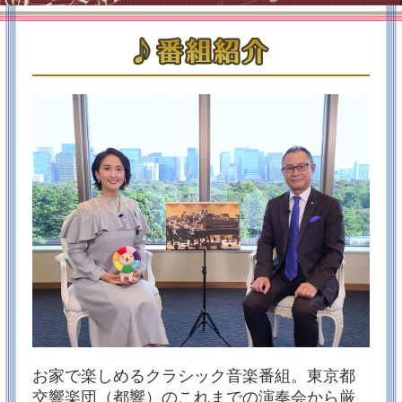
【１２月７日（土）１５：００～TOKYOMX２】
◆第999回定期演奏会Aシリーズ
ベートーヴェン：交響曲第6番《田園》
ショスタコーヴィチ：交響曲第6番
【指揮】井上道義
2024/09/02
★プレゼント企画★11月20日（水）コンサートを 10組
20名にプレゼント！
番組アンケートにお答えいただいた方の中から、抽選
で、コンサートチケットをプレゼント！２０２４年度
上半期リクエスト企画（１０月放送）も受け付けてい
ます！
プレゼント応募フォームはこちら！（9月22日（日）ま
で）
2024/06/08
配信サービス「エムキャス」6月でサービス終了のお知
らせ
いつもアンコール！都響への応援ありがとうございま
す！
お家で楽しめるクラシック音楽番組。東京都
これまで、インターネットでのテレビ番組同時再配信
サービス「エムキャス」を提供してまいりましたが、
交響楽団（都響）のこれまでの演奏会から厳