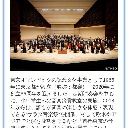
◆さて、4月の放送は28日（日）となりますのでご注意
ください。
◆また、4月から再放送がなくなりますのでご了承くだ
さいませ。
TVerでの１週間の見逃し配信をどうぞご利用くださ
い！お気に入り登録★もお待ちしております♪
それでは今後ともどうぞよろしくお願いいたします。
2024/01/01
★お正月特番 プレゼント企画★都響の最新CDを20名
にプレゼント！
あけましておめでとうございます。ことしも皆様にと
って素敵な音楽との出会いがありますように！
番組アンケートにお答えいただいた方の中から、抽選
東京オリンピックの記念文化事業として1965
で、最新CDをプレゼントします♪
年に東京都が設立（略称：都響）。2020年に
都響の最新CD 『マーラー：交響曲《大地の歌》』
【指揮】大野和士【メゾソプラノ】藤村実穂子【テノ
創立55周年を迎えました。定期演奏会を中心
ール】宮里直樹
に、小中学生への音楽鑑賞教室の実施、2018
(2021年4月26日・無観客ライブ＠サントリーホール）
年からは、誰もが音楽の楽しさを体感・表現
応募フォームはこちら！
できる“サラダ音楽祭”を開催、そして欧米やア
2023/12/08
ジアで公演を成功させるなど「首都東京の音
★元日特番「都響MorningConcert~一年の幕開けを都響