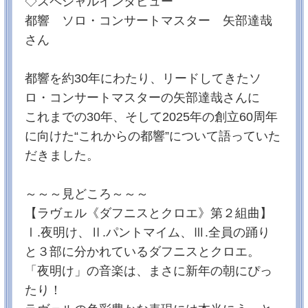
◇スペシャルインタビュー
都響 ソロ・コンサートマスター 矢部達哉
曲目が決まり次第、またお知らせさせていただきま
す！上半期もよろしくお願いいたします♪
さん
2025/03/15
★プレゼント企画★5月17日（土）コンサートを 2組4
都響を約30年にわたり、リードしてきたソ
名にプレゼント！
ロ・コンサートマスターの矢部達哉さんに
番組アンケートにお答えいただいた方の中から、抽選
で、コンサートチケットをプレゼント！
これまでの30年、そして2025年の創立60周年
プレゼント応募フォームはこちら！（3月30日（日）ま
に向けた“これからの都響”について語っていた
で）
だきました。
2025/01/01
★お正月特番 プレゼント企画★矢部達哉さんサイン
入り！都響の最新CDを5名にプレゼント！
～～～見どころ～～～
あけましておめでとうございます。ことしも皆様にと
【ラヴェル《ダフニスとクロエ》第２組曲】
って素敵な音楽との出会いがありますように！
番組アンケートにお答えいただいた方の中から抽選
Ⅰ.夜明け、Ⅱ.パントマイム、Ⅲ.全員の踊り
で、矢部達哉さんサイン入り！都響の最新CDをプレゼ
と３部に分かれているダフニスとクロエ。
ントします♪
※番組終了後より応募開始いたします！
「夜明け」の音楽は、まさに新年の朝にぴっ
◆都響の最新CD◆
たり！
シルヴェストロフ（ジース編曲）：ウクライナへの祈
り（2014/2022） ※日本初演