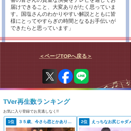
響の皆さんの貴重な演奏をテレビを通してお
◆ニールセン：フルート協奏曲
【指揮】大野和士 【フルート】柳原佑介（都響首席
届けできること、大変ありがたく思っていま
奏者）
す。国塩さんのわかりやすい解説とともに皆
（2022年2月23日収録 第943回定期演奏会Cシリー
ズ）
様にとってやすらぎの時間となるお手伝いが
◆フランク：交響曲 【指揮】エリアフ・インバル
できたらと思っています」
（2022年12月20日収録 第964回定期演奏会Cシリー
ズ）
【３月１８日（土）１５：００～ TOKYOMX2】
◆R.シュトラウス：オーボエ協奏曲
【指揮】大野和士 【オーボエ】広田智之（都響首席
＜ページTOPへ戻る＞
奏者）
（2022年4月28日収録 第949回定期演奏会Cシリー
ズ）
◆カレヴィ・アホ：ティンパニ協奏曲（2015）［日本
初演］
【指揮】大野和士 【ティンパニ】安藤芳広（都響首
席奏者）
（2021年4月20日 第924回 定期演奏会Aシリーズ）
お楽しみに！！！
TVer再生数ランキング
2023/01/01
お気に入り登録でお見逃しなく!!
★お正月特番 プレゼント企画★都響の最新CDを20名
1位
３５歳、今さら恋とかありえない
2位
えっちなお尻じゃダ
にプレゼント！
番組アンケートにお答えいただいた方の中から、抽選