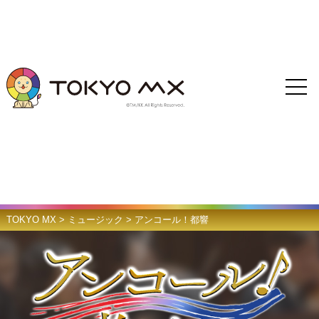
TOKYO MX
>
ミュージック
>
アンコール！都響