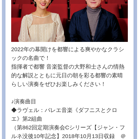
～』を2026年1月1日（木･祝）午前7:45～10:00放送し
ます！
大野和士さんの指揮で、チャイコフスキー：交響曲第6
番《悲愴》、第5番（※演奏会順に放送）をお届けしま
す。どうぞお楽しみに♪
12月16日発表プレスリリース
2025/10/24
★プレゼント企画★12月18日（木）コンサートチケッ
2022年の幕開けを都響による爽やかなクラシ
トの発送について
ックの名曲で！
皆様 いつも応援ありがとうございます！
プレゼント企画につきまして、多くの方からご応募い
指揮者で都響 音楽監督の大野和士さんの情熱
ただき本当にありがとうございました。
当選者の発表は、コンサートチケットの発送をもって
的な解説とともに元日の朝を彩る都響の素晴
代えさせていただきます。
らしい演奏をぜひお楽しみください！
（１１月７日（金）までには発送いたします）
今後とも、「アンコール！都響」をどうぞよろしくお
願いいたします♪
♪演奏曲目
2025/10/08
◆ラヴェル：バレエ音楽《ダフニスとクロ
放送日変更のお知らせ １０月１８日（土）→【１０
エ》第2組曲
月２５日（土）】
次回１０月の放送ですが、９月２７日の放送内で１０
（第862回定期演奏会Cシリーズ【ジャン・フ
月１８日（土）とお伝えしましたが、その後、【１０
月２５日（土）】に変更となりました。
ルネ没後10年記念】2018年10月13日収録 ＠