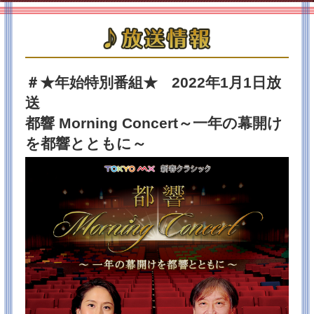
都響スペシャル（7/24）＠東京文化会館 より
◆ブラームス：交響曲第3番 へ長調 op.90
◆ブラームス：交響曲第4番 ホ短調 op.98
【指揮】アラン・ギルバート
＃★年始特別番組★
2022年1月1日放
2026/01/01
★お年玉プレゼント企画★1/12まで
送
皆様 あけましておめでとうございます！今年も皆様
都響 Morning Concert～一年の幕開け
に癒やしと活力の音楽時間をお届けできますよう精進
してまいります♪
を都響とともに～
TOKYOMX開局30周年を記念して感謝のお年玉キャン
ペーンを実施します！
♪♪♪都響の❝最新CD❞を10名にプレゼント♪♪♪（※発送は
2月上旬予定）詳しくはプレゼントページをご覧くださ
い↓
応募はこちらから！（※応募にはMXIDへの登録が必要
となります）
2025/12/27
今年もありがとうございました！お正月特番は、2026
年1月1日（木･祝）朝7:45～放送決定！
いつも番組への応援ありがとうございます！2025年は
皆さんにとってどのような年でしたか？
『都響MorningConcert～一年の幕開けを都響とともに