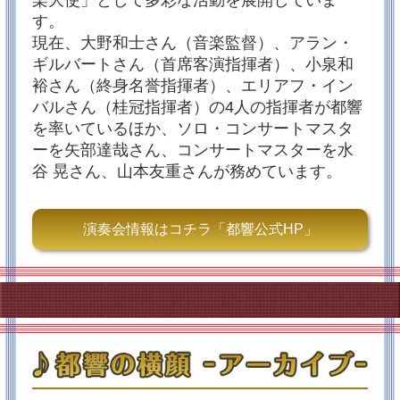
楽大使」として多彩な活動を展開していま
とともに~」★マーラー：交響曲第２番《復活》をお届
す。
けします♪
皆様、ことしも１年応援ありがとうございました。お
現在、大野和士さん（音楽監督）、アラン・
かげさまで、２０２４年の年始特別番組が決定しまし
ギルバートさん（首席客演指揮者）、小泉和
た！
“マーラー・オーケストラ”ともいわれる都響が、２０２
裕さん（終身名誉指揮者）、エリアフ・イン
３年に大野和士さんの指揮で挑んだマーラーの交響曲
バルさん（桂冠指揮者）の4人の指揮者が都響
第２番《復活》。「コロナ禍からの“復活”も込めて臨ん
だ」と話す大野さんの情熱的な楽曲解説と共にお楽し
を率いているほか、ソロ・コンサートマスタ
みください♪
ーを矢部達哉さん、コンサートマスターを水
◆マーラー：交響曲第２番《復活》（都響スペシャル
2023年3月16日収録 @サントリーホール）
谷 晃さん、山本友重さんが務めています。
【指揮】大野和士 【ソプラノ】中村恵理【メゾソプラ
ノ】藤村実穂子 【合唱】新国立劇場合唱団
プレスリリースはこちら♪
演奏会情報はコチラ「都響公式HP」
2023/11/18
完全無料の「TVer（ティーバ―）」で見逃し配信をス
タート！
２０２３年１１月１８日（土）の放送より、完全無料
の民放公式テレビ配信サービス「TVer（ティーバ
―）」での見逃し配信をスタートします！TVerは放送
終了後１７：００から１週間で、インターネットに接
続されたスマートフォンやタブレット、パソコン、テ
レビで視聴が可能です。
※Mキャスは「生配信＋見逃し配信」TVerは「見逃し