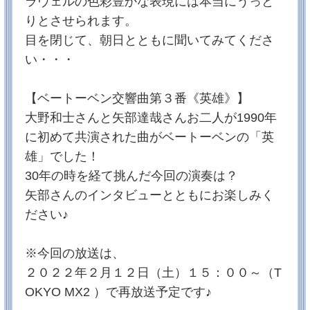
ラヴェルの色彩豊かな表現には本当にうっと
R.シュトラウス：交響詩《英雄の生涯》 Op.40
りとさせられます。
【指揮】大野和士【ヴァイオリン】矢部達哉 （都響 ソ
ロ・コンサートマスター）
目を閉じて、朝日とともに聞いてみてくださ
(録音：2022年4月21日／東京オペラシティ コンサート
ホール）
い・・・
応募フォームはこちら！1月1日（水･祝）午前10時～1
月13日（月･祝）24時まで
【ベートーベン交響曲第３番《英雄》】
2024/12/31
大野和士さんと矢部達哉さんお二人が1990年
今年もありがとうございました！元日は午前7:55～ぜ
ひご覧ください♪
に初めて共演された曲がベートーベンの「英
いつも番組への応援ありがとうございます！2024年は
雄」でした！
皆さんにとってどのような年でしたか？
楽しかったこと、辛かったこと、乗り越えたこと、
30年の時を経て挑んだ今回の演奏は？
様々な出来事があったのではないでしょうか。
今年も番組が皆さんの生活に少しでも彩を与えること
矢部さんのインタビューとともにお楽しみく
ができたなら幸いです♪
ださい♪
さて、来年も元日特番をやらせていただくことになり
ました。
大野さんの熱きタクト！そしてポール・ルイスさんの
心を潤わせてくれるピアノの音色をご堪能ください！
※今回の放送は、
来年もどうぞ番組への応援よろしくお願いいたしま
す！！！
２０２２年２月１２日（土）１５：００～（T
OKYO MX2 ）で再放送予定です♪
★2025年1月1日（水・祝）午前7:55～10:00放送
「都響Morning Concert～一年の幕開けを都響とともに