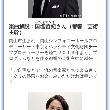
コンサートマスター）
《都響の横顔》山本友重（都響コンサートマスター）
お楽しみに！
くに
しお
てつ
き
2023/07/08
楽曲解説：
国
塩
哲
紀
さん（都響 芸術
7月はサラダ音楽祭2022、8・9月は決まり次第お伝え
主幹）
します！
いつも番組をご覧いただきありがとうございます。
岡山市生まれ 岡山シンフォニーホールプロ
暑い日が続きますがお元気ですか？
7月はサラダ音楽祭2022よりメインコンサートをお届け
デューサー・東京オペラシティ文化財団チー
します。
フプロデューサーを経て２０１３年より、プ
ノイズムの美しく力強いダンスとパックンさんによる
夏の夜の夢をお届けします。
ログラムなどを作る都響の芸術主幹に就任
お楽しみに！
「ご自宅などで一流の音楽家たちによる選り
2023/04/15
すぐりの熱演をお楽しみいただければ幸いで
５月・６月の放送曲目が決まりました！
す」
いつもアンコール!都響への応援ありがとうございま
す！
2023年度は“祈り”からスタート、6月の放送では、
去年の都響スペシャル「チック・コリアに捧ぐ」を全
曲お届けします♪
【５月１３日（土）１５：００～ TOKYOMX2】
◆第928回定期演奏会Bシリーズ（2021年6月１日収