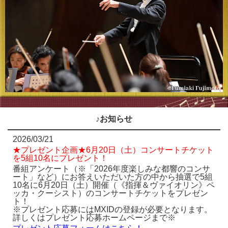
♪お知らせ
2026/03/21
★プレゼント企画★6月20日（土）コンサートチケット
を5組10名にプレゼント！
番組アンケート（※「2026年度楽しみな都響のコンサ
ート」など）にお答えいただいた方の中から抽選で5組
10名に6月20日（土）開催（《指揮＆ヴァイオリン》ペ
ッカ・クーシスト）のコンサートチケットをプレゼン
ト！
※プレゼント応募にはMXIDの登録が必要となります。
詳しくはプレゼント応募ホームページまで※