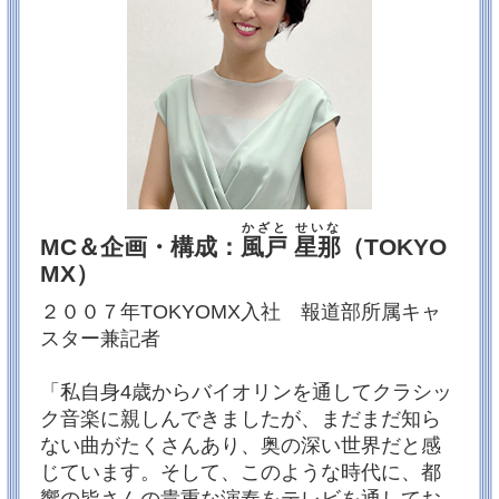
録）
・オネゲル：交響曲第3番《典礼風》
・フォーレ：レクイエム
【指揮】小泉和裕 【ソプラノ】中村恵理【バリト
ン】加耒 徹【合唱】新国立劇場合唱団
【６月１０日（土）１５：００～ TOKYOMX2】
◆都響スペシャル「チック・コリアに捧ぐ」（2022年7
月18日収録）
・ガーシュウィン：キューバ序曲
・チック・コリア：トロンボーン協奏曲（2020）[日本
初演]
・ラヴェル：スペイン狂詩曲
かざと
せいな
MC＆企画・構成：
風戸
星那
（TOKYO
・ラヴェル：ボレロ
【指揮】アラン・ギルバート【トロンボーン】ジョセ
MX）
フ・アレッシ（ニューヨーク・フィル首席奏者）
２００７年TOKYOMX入社 報道部所属キャ
お楽しみに！！！
スター兼記者
2023/01/28
２月・３月の放送曲目が決まりました！
「私自身4歳からバイオリンを通してクラシッ
いつもアンコール!都響を応援ありがとうございます！
ク音楽に親しんできましたが、まだまだ知ら
２月・３月は都響楽団員のコンチェルトスペシャルを
ない曲がたくさんあり、奥の深い世界だと感
お届けします！
じています。そして、このような時代に、都
【２月２５日（土）１５：００～ TOKYOMX2】