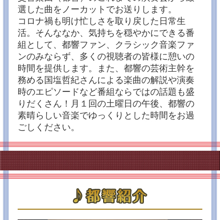
TOKYOMXは、エムキャスサービスを2024年6月末を以
選した曲をノーカットでお送りします。
て終了する運びとなりました。
今後は、無料の民放公式テレビ配信サービス「TVer」
コロナ禍も明け忙しさを取り戻した日常生
などを活用しながらより多くの方にこの番組をお届け
活。そんななか、気持ちを穏やかにできる番
したいと考えております。
急なご連絡となってしまい申し訳ございませんが、何
組として、都響ファン、クラシック音楽ファ
卒ご理解賜りますようよろしくお願いいたします。
ンのみならず、多くの視聴者の皆様に憩いの
TVer「アンコール！都響」ページはこちら（番組のお
時間を提供します。また、都響の芸術主幹を
気に入り登録★もよろしくお願いいたします！）
務める国塩哲紀さんによる楽曲の解説や演奏
2024/04/27
時のエピソードなど番組ならではの話題も盛
※4月の放送は２８日（日曜日）です！再放送は無くな
りだくさん！月１回の土曜日の午後、都響の
ります。無料配信サービスTVerのご利用お待ちしてお
素晴らしい音楽でゆっくりとした時間をお過
ります♪
皆様、いつもありがとうございます。おかげさまでア
ごしください。
ンコール！都響も4年目に突入することになりました。
これもコロナ禍から応援していただいた皆様のおかげ
です。ありがとうございます。
この番組がきっかけで生のコンサートに行ったり、も
しくは番組を通してコンサートに行った時の感動を改
めて味わっていただいたり、そしてその感動、その時
の思いをいろいろな人と共有して心豊かなひと時を少
しでも増やしていただけたら・・・そのような思いで
心を込めて作ってまいりました。
今後も、都響の皆様と共に、スタッフ一同番組作りに
邁進していきますので、応援どうぞよろしくお願いい
たします。