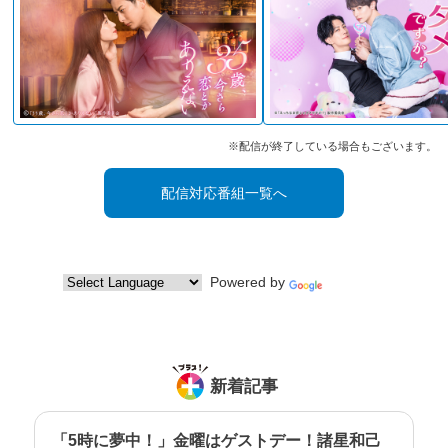
で、最新CDをプレゼント！
『マーラー：交響曲第1番《巨人》』
【指揮】大野和士(2021年4月20日収録 第924回 定期
演奏会Ａシリーズ ＠東京文化会館 ）
応募フォームはこちら！
2022/11/25
２０２３年元日特番が決定！大反響だったR.シュトラ
※配信が終了している場合もございます。
ウスの《英雄の生涯》などを放送！
毎年１月１日の朝にお届けしている、アンコール！都
響の特別番組「都響Morning Concert〜一年の幕開けを
配信対応番組一覧へ
都響とともに〜」が２０２３年元日、放送決定しまし
た！
曲目は、２０２２年のコンサートで大反響だった、
「R.シュトラウス：交響詩《英雄の生涯》」、そして
２０２１年の無観客コンサートから「ショスタコーヴ
Powered by
Translate
ィチの交響曲第１番」を放送します！大野和士さんの
情熱的な楽曲解説もお楽しみに！
【楽曲解説】大野和士（都響 音楽監督）、
【インタビュー】矢部達哉（都響 ソロ・コンサートマ
スター）
【演奏曲】R.シュトラウス：交響詩《英雄の生涯》、
新着記事
ショスタコーヴィチ：交響曲第1番
プレスリリース（2022年12月16日）
「5時に夢中！」金曜はゲストデー！諸星和己