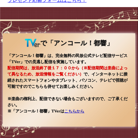
プレゼント応募フォームはこちら！
2026/02/09
お正月特番 プレゼントCD発送時期変更のお知らせ
皆様、プレゼントへのご応募ありがとうございまし
た。
CDの制作スケジュール変更に伴い、プレゼント発送は
【2月中旬～下旬】に変更になりました。
で「アンコール！都響」
ご了承ください。なお、プレゼント当選者の発表は賞
品の発送をもって代えさせていただきます。
「アンコール！都響」は、完全無料の民放公式テレビ配信サービス
「TVer」での見逃し配信を実施しています。
2026/01/16
配信期間は、放送終了後１７：００から（※配信期間は楽曲によっ
【2026年2月・3月放送情報】アラン・ギルバートによ
て異なるため、放送情報をご覧ください）
で、インターネットに接
るブラームス交響曲特集！
続されたスマートフォンやタブレット、パソコン、テレビで視聴が
皆様、プレゼントへのご応募ありがとうございまし
た！プレゼント発送は2月下旬となりますのでお待ちく
可能ですのでこちらも併せてお楽しみください。
ださいませ。
そして今年もどうぞよろしくお願いいたします！2・3
※楽曲の権利上、配信できない場合もございますので、ご了承くだ
月はブラームス一色でお届けしますのでお楽しみに！
さい。
♪2月21日（土）15:00～（MX2）放送♪
プロムナードコンサートNo.413（2025年7月19日）@
※「アンコール！都響」TVerは
こちらから
サントリーホール より
◆ブラームス：交響曲第1番 ハ短調 op.68
◆ブラームス：交響曲第2番 ニ長調 op.73
♪3月21日（土）15:00～（MX2）放送♪