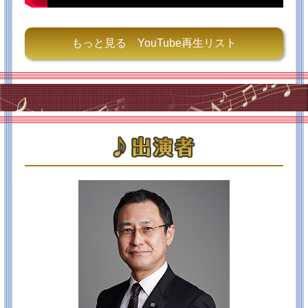
【テノール】村上公太【バス】妻屋秀和【合唱】二期
会合唱団
《都響の横顔》鷹栖美恵子（都響 オーボエ 首席奏者）
もっと見る YouTube再生リスト
2023/09/12
♯24は9月16日（土）放送！
今回は、世界で躍進を続ける若手ソリスト2人によるコ
ンチェルト特集です！お楽しみに！
※詳細は以下↓放送情報をご覧ください♪
2023/07/22
８月の放送曲目が決まりました！
印象的なメイクに新聞紙ドレス、型破りなコンサー
ト！？で話題になったコパチンスカヤさんのコンサー
トを放送します♪ 四方さん、山本さんのインタビュー
も！お楽しみに！
【８月１９日（土）１５：００～TOKYOMX2】
◆都響スペシャル（3/28）【リゲティの秘密－生誕100
年記念－】（2023年3月28日収録）
・リゲティ：ヴァイオリン協奏曲
・リゲティ：マカーブルの秘密
【指揮】大野和士 【ヴァイオリン&声】パトリツィ
ア・コパチンスカヤ
《スペシャルインタビュー》四方恭子（元都響ソロ・