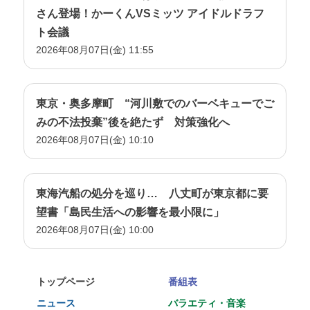
2022/10/22
さん登場！かーくんVSミッツ アイドルドラフ
１１月・１２月の放送曲目が決まりました！
ト会議
いつもアンコール!都響を応援ありがとうございます！
2026年08月07日(金) 11:55
１１月・１２月の放送曲目が決まりましたのでお知ら
せします。
【１１月１２日（土）１５：００～ TOKYOMX2】
◆ラモー：オペラ＝バレ『優雅なインドの国々』組
東京・奥多摩町 “河川敷でのバーベキューでご
曲
◆ラヴェル：バレエ音楽《ダフニスとクロエ》（全
みの不法投棄”後を絶たず 対策強化へ
曲）
【指揮】フランソワ＝グザヴィエ・ロト
2026年08月07日(金) 10:10
（2020年2月3日 第896回 定期演奏会Aシリーズよ
り）
【１２月１７日（土）１５：００～ TOKYOMX2】
東海汽船の処分を巡り… 八丈町が東京都に要
◆ショスタコーヴィチ：交響曲第7番
【指揮】クラウス・マケラ
望書「島民生活への影響を最小限に」
（2022年6月26日 プロムナードコンサートNo.397よ
り）
2026年08月07日(金) 10:00
です！お楽しみに！！
2022/09/17
トップページ
番組表
★プレゼント企画★10月24日（月）コンサートを 10組
ニュース
バラエティ・音楽
20名にプレゼント！