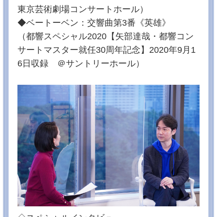
本放送をご覧頂いた方には混乱させる形となってしま
東京芸術劇場コンサートホール）
い失礼いたしました。次回の放送１０月２５日（土）
もどうぞよろしくお願いいたします。
◆ベートーベン：交響曲第3番《英雄》
※プレゼント企画は変わらず１０月１９日（日）まで
受け付けておりますのでご応募お待ちしております！
（都響スペシャル2020【矢部達哉・都響コン
サートマスター就任30周年記念】2020年9月1
2025/09/27
6日収録 ＠サントリーホール）
★プレゼント企画★12月18日（木）コンサートを 5組
10名にプレゼント！
番組アンケートにお答えいただいた方の中から、抽選
で、12月18日のコンサートチケットをプレゼント！
※今回より、プレゼント応募にはTOKYO MX IDの登録
が必要となります。詳しくはプレゼント応募ページへ
※
プレゼント応募フォームはこちら！（10月19日（日）
まで）
2025/04/03
４月～９月の放送日が決まりました！
皆様いつも応援ありがとうございます！
おかげさまで放送５年目を迎えることができました！
上半期の放送は・・・
【4月12日（※）、5月31日、6月21日、7月12日、8月
30日 、9月27日】 を予定しております♪
※４月は2024年11月分の再放送回となります！詳しく
は放送情報をご覧ください↓