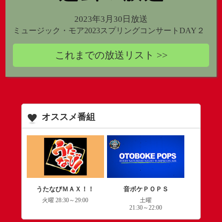
2023年3月30日放送
ミュージック・モア2023スプリングコンサートDAY２
これまでの放送リスト >>
オススメ番組
うたなびＭＡＸ！！
音ボケＰＯＰＳ
火曜 28:30～29:00
土曜
21:30～22:00