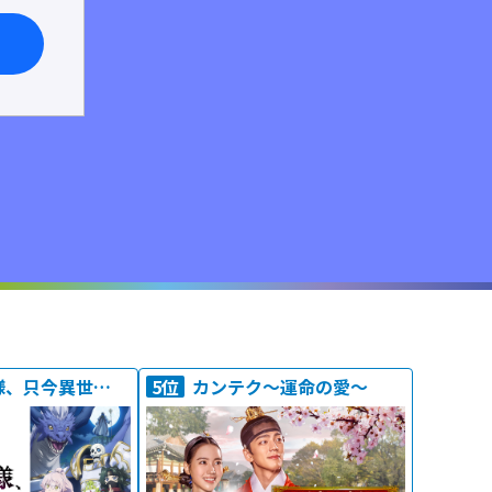
骸骨騎士様、只今異世界へお出掛け中ＩＩ
5位
カンテク～運命の愛～