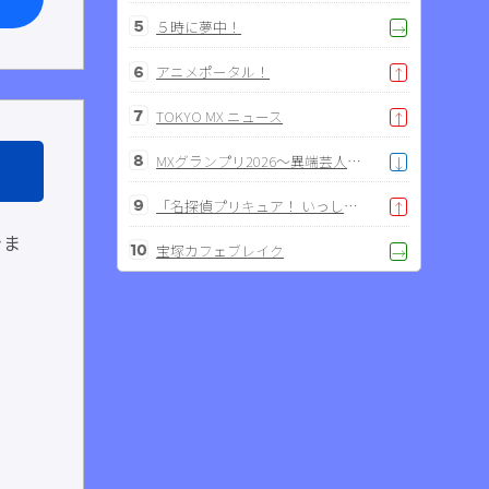
５時に夢中！
→
アニメポータル！
↑
TOKYO MX ニュース
↑
MXグランプリ2026～異端芸人決定戦～
↓
「名探偵プリキュア！ いっしょになぞとき！はなまるかいけつフェスティバル！」大特集SP
↑
きま
宝塚カフェブレイク
→