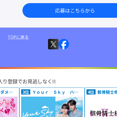
応募はこちらから
TOPに戻る
入り登録でお見逃しなく!!
えっちなお尻じゃダメですか？
3位
Ｙｏｕｒ Ｓｋｙ ハレのち恋
4位