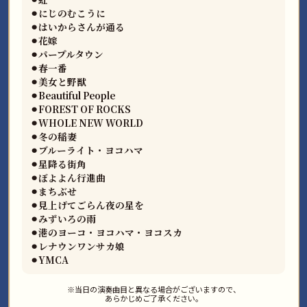
⚫︎にじのむこうに
⚫︎はいからさんが通る
⚫︎花嫁
⚫︎パープルタウン
⚫︎春一番
⚫︎美女と野獣
⚫︎Beautiful People
⚫︎FOREST OF ROCKS
⚫︎WHOLE NEW WORLD
⚫︎冬の稲妻
⚫︎ブルーライト・ヨコハマ
⚫︎星降る街角
⚫︎ぼよよん行進曲
⚫︎まちぶせ
⚫︎見上げてごらん夜の星を
⚫︎みずいろの雨
⚫︎港のヨーコ・ヨコハマ・ヨコスカ
⚫︎レナウンワンサカ娘
⚫︎YMCA
※当日の演奏曲目と異なる場合がございますので、
あらかじめご了承ください。