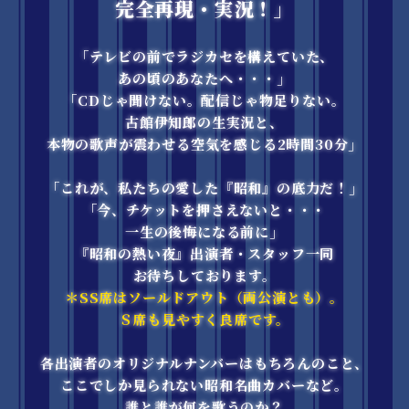
完全再現・実況！」
「テレビの前でラジカセを構えていた、
あの頃のあなたへ・・・」
「CDじゃ聞けない。配信じゃ物足りない。
古館伊知郎の生実況と、
本物の歌声が震わせる空気を感じる2時間30分」
「これが、私たちの愛した『昭和』の底力だ！」
「今、チケットを押さえないと・・・
一生の後悔になる前に」
『昭和の熱い夜』出演者・スタッフ一同
お待ちしております。
＊SS席はソールドアウト（両公演とも）。
Ｓ席も見やすく良席です。
各出演者のオリジナルナンバーはもちろんのこと、
ここでしか見られない昭和名曲カバーなど。
誰と誰が何を歌うのか？