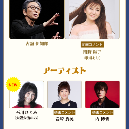
古舘 伊知郎
動画コメント
南野 陽子
（歌唱あり）
アーティスト
NEW
石川ひとみ
動画コメント
動画コメント
（大阪公演のみ）
岩崎 良美
内 博貴