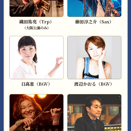
織田祐亮（Trp）
藤田淳之介（Sax）
（大阪公演のみ）
日高恵（BGV）
渡辺かおる（BGV）