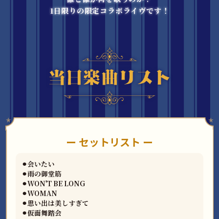
1日限りの限定コラボライヴです！
ー セットリスト ー
⚫︎会いたい
⚫︎雨の御堂筋
⚫︎WON'T BE LONG
⚫︎WOMAN
⚫︎思い出は美しすぎて
⚫︎仮面舞踏会