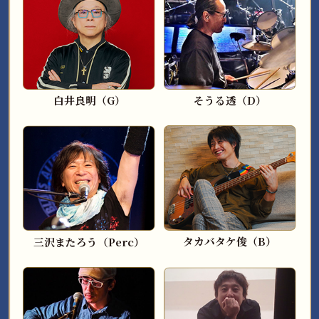
白井良明（G）
そうる透（D）
タカバタケ俊（B）
三沢またろう（Perc）