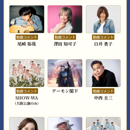
動画コメント
動画コメント
動画コメント
尾崎 裕哉
澤田 知可子
白井 貴子
デーモン閣下
動画コメント
動画コメント
SHOW-WA
中西 圭三
（大阪公演のみ）