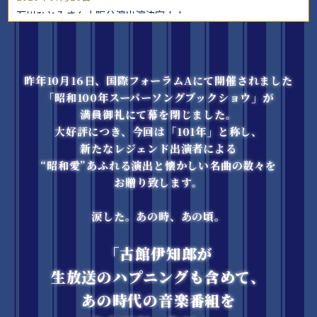
石川ひとみさん大阪公演出演決定！！
2026年07月26日
公式HPをリニューアルさせていただきました。
昨年10月16日、国際フォーラムAにて開催されました
2026年07月14日
「昭和100年スーパーソングブックショウ」が
岩崎良美さん、内 博貴さん、白井貴子さん、SHOW-WA、中西
満員御礼にて幕を閉じました。
圭三さん、MATSURI 動画コメントを公開しました。
大好評につき、今回は「101年」と称し、
2026年07月10日
新たなレジェンド出演者による
“昭和愛”あふれる演出と懐かしい名曲の数々を
横浜公演 SS席 SOLD OUTしました。
お贈り致します。
2026年07月08日
大阪公演 SS席 SOLD OUTしました。
涙した。あの時、あの頃。
2026年07月08日
「古館伊知郎が
南野陽子さん、Bro.KORNさん動画コメントを公開しました。
生放送のハプニングも含めて、
あの時代の音楽番組を