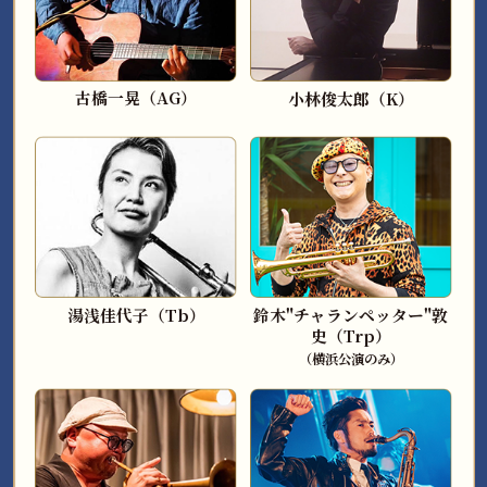
古橋一晃（AG）
小林俊太郎（K）
湯浅佳代子（Tb）
鈴木"チャランペッター"敦
史（Trp）
（横浜公演のみ）