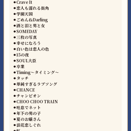
⚫︎Crave It
⚫︎恋人も濡れる街角
⚫︎学園天国
⚫︎ごめんねDarling
⚫︎酒と泪と男と女
⚫︎SOMEDAY
⚫︎三枚の写真
⚫︎幸せになろう
⚫︎白い色は恋人の色
⚫︎15の夜
⚫︎SOUL大臣
⚫︎卒業
⚫︎Timing〜タイミング〜
⚫︎タッチ
⚫︎単純すぎるラブソング
⚫︎CHANCE
⚫︎チャンピオン
⚫︎CHOO CHOO TRAIN
⚫︎吐息でネット
⚫︎年下の男の子
⚫︎夏のお嬢さん
⚫︎浪花恋しぐれ
⚫︎虹