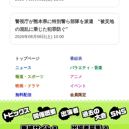
警視庁が熊本県に特別警ら部隊を派遣 “被災地
の混乱に乗じた犯罪防ぐ”
2026年08月08日(土) 10:00
トップページ
番組表
ニュース
バラエティ・音楽
報道・スポーツ
アニメ
映画・ドラマ
イベント
無料配信
会員限定
会社概要
お問い合わせ
Copyright © TOKYO MX All Rights Reserved.