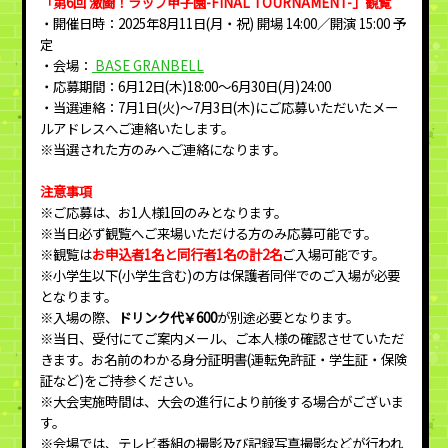
「第6回 激闘！ラップ甲子園-FINAL TOURNAMENT-」観覧
・開催日時：2025年8月11日(月・祝) 開場 14:00／開演 15:00 予
定
・会場：
BASE GRANBELL
・応募期間：6月12日(木)18:00～6月30日(月)24:00
・当選連絡：7月1日(火)～7月3日(木)にご応募いただいたメー
ルアドレスへご連絡いたします。
※当選された方のみへご連絡になります。
注意事項
※ご応募は、お1人様1回のみとなります。
※当日必ず観覧へご来場いただける方のみ応募可能です。
※観覧は
お申込者1名と同行者1名の計2名
ご入場可能です。
※小学生以下(小学生含む)の方は保護者同伴でのご入場が必要
となります。
※入場の際、
ドリンク代￥600
が別途必要となります。
※当日、受付にてご案内メール、ご本人様の確認させていただ
きます。お名前のわかる身分証明書(運転免許証・学生証・保険
証など)をご持参ください。
※大会実施時間は、大会の進行により前後する場合がございま
す。
※会場では、テレビ番組の撮影及び記録写真撮影などが行われ