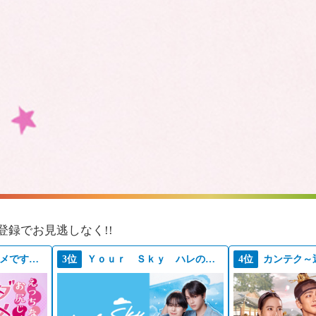
登録でお見逃しなく!!
えっちなお尻じゃダメですか？
3位
Ｙｏｕｒ Ｓｋｙ ハレのち恋
4位
カンテク～