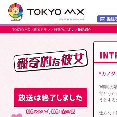
番組
TOKYO MX
>
韓国ドラマ
>
猟奇的な彼女
>
番組紹介
猟奇的な彼女
“カノジ
3年間の
宝とうた
うとする
仕方なく