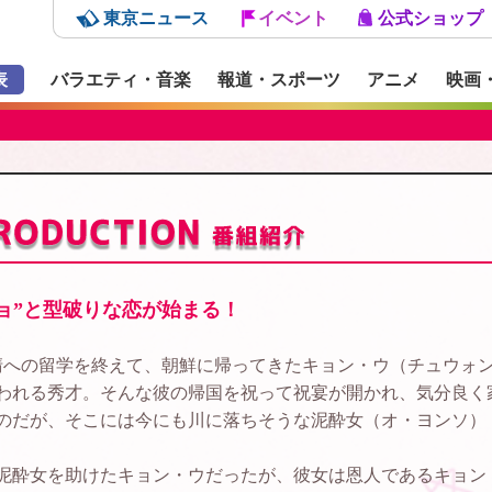
東京ニュース
イベント
公式ショップ
表
バラエティ・音楽
報道・スポーツ
アニメ
映画
ョ”と型破りな恋が始まる！
清への留学を終えて、朝鮮に帰ってきたキョン・ウ（チュウォ
われる秀才。そんな彼の帰国を祝って祝宴が開かれ、気分良く
のだが、そこには今にも川に落ちそうな泥酔女（オ・ヨンソ）
泥酔女を助けたキョン・ウだったが、彼女は恩人であるキョン