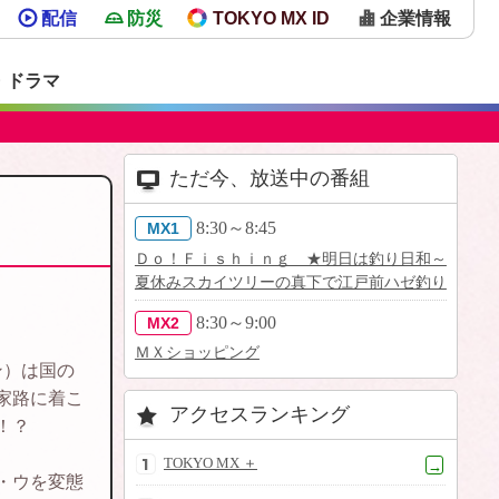
配信
防災
TOKYO MX ID
企業情報
・ドラマ
ただ今、放送中の番組
8:30～8:45
MX1
Ｄｏ！Ｆｉｓｈｉｎｇ ★明日は釣り日和～
夏休みスカイツリーの真下で江戸前ハゼ釣り
8:30～9:00
MX2
ＭＸショッピング
ン）は国の
家路に着こ
アクセスランキング
！？
TOKYO MX ＋
→
・ウを変態