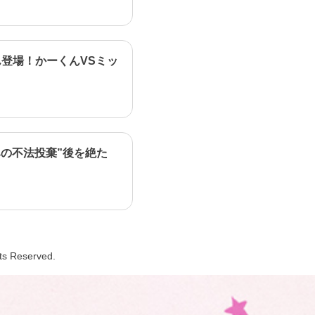
登場！かーくんVSミッ
の不法投棄”後を絶た
hts Reserved.