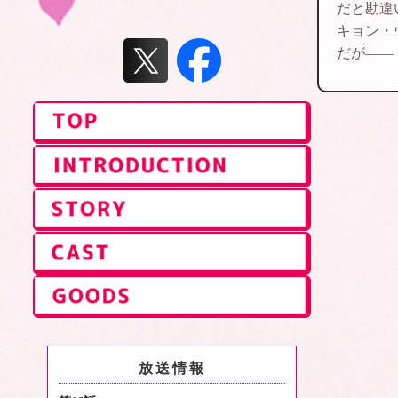
だと勘違
キョン・
だが――
放送情報