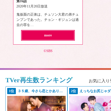
第16話
2020年11月20日放送
鬼仮面の正体は、チュソン大君の弟チュ
ンプンであった。チョン・ギジュンは過
去の罪を…
more
©SBS
TVer再生数ランキング
お気に入り
1位
３５歳、今さら恋とかありえない
2位