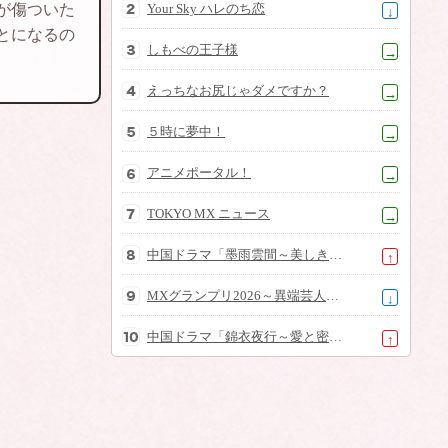
が傷ついた
Your Sky ハレのち恋
↓
とになるの
しもべの王子様
→
えっちなお尻じゃダメですか？
→
５時に夢中！
→
アニメポータル！
→
TOKYO MX ニュース
→
中国ドラマ「墨雨雲間～美しき復讐～」
↑
MXグランプリ2026～異端芸人決定戦～
↓
中国ドラマ「錦衣夜行～愛と密命～」
↑