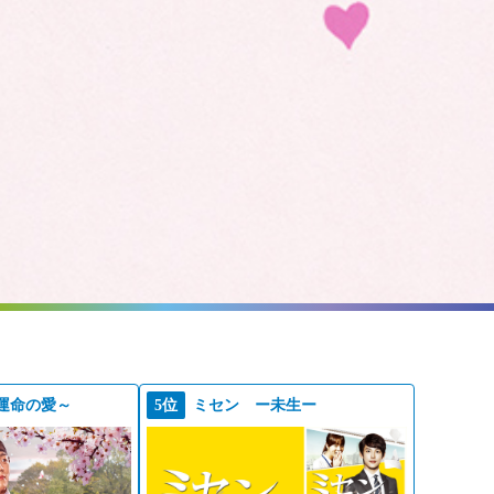
運命の愛～
5位
ミセン ー未生ー