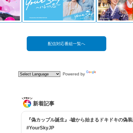
配信対応番組一覧へ
Powered by
Translate
新着記事
『偽カップル誕生』-嘘から始まるドキドキの偽装
#YourSkyJP