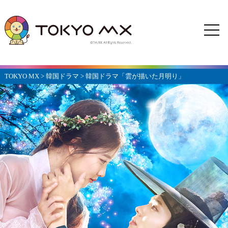
TOKYO MX
>
韓国ドラマ
>
韓国ドラマ「雲が描いた月明り」