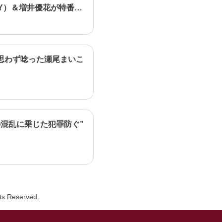
Y）＆増井優花が特番で
思わず唸った瀬尾まいこ
混乱に乗じた犯罪防ぐ”
hts Reserved.