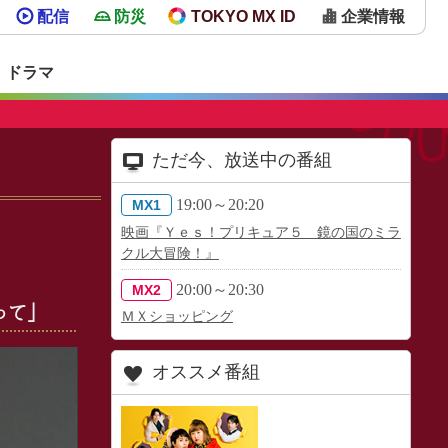
配信
防災
TOKYO MX ID
企業情報
・ドラマ
ただ今、放送中の番組
19:00～20:20
MX1
映画『Ｙｅｓ！プリキュア５ 鏡の国のミラ
クル大冒険！』
20:00～20:30
MX2
って」
ＭＸショッピング
オススメ番組