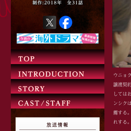
ウニョ
譲渡契
しては
ンシク
薦する
れする
放送情報