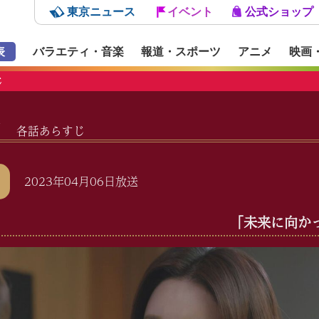
東京ニュース
イベント
公式ショップ
表
バラエティ・音楽
報道・スポーツ
アニメ
映画
じ
RY
各話あらすじ
2023年04月06日放送
「未来に向か