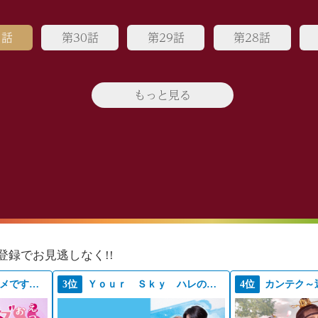
1話
第30話
第29話
第28話
もっと見る
登録でお見逃しなく!!
えっちなお尻じゃダメですか？
3位
Ｙｏｕｒ Ｓｋｙ ハレのち恋
4位
カンテク～