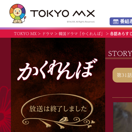
番組
TOKYO MX
>
ドラマ
>
韓国ドラマ「かくれんぼ」
>
各話あらす
かくれんぼ
STO
第31話