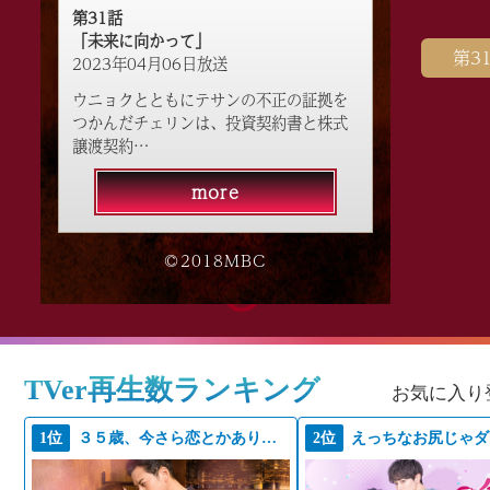
第31話
「未来に向かって」
第3
2023年04月06日放送
ウニョクとともにテサンの不正の証拠を
つかんだチェリンは、投資契約書と株式
譲渡契約…
more
©2018MBC
TVer再生数ランキング
お気に入り
1位
３５歳、今さら恋とかありえない
2位