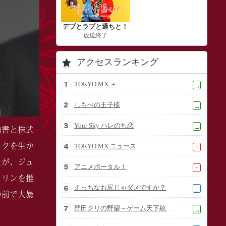
デブとラブと過ちと！
放送終了
アクセスランキング
TOKYO MX ＋
→
しもべの王子様
→
Your Sky ハレのち恋
約書と株式
→
ョクを生か
TOKYO MX ニュース
↑
たが、ジュ
アニメポータル！
↑
ェリンを推
えっちなお尻じゃダメですか？
↓
の前で大暴
野田クリの野望～ゲーム天下統一への道～
→