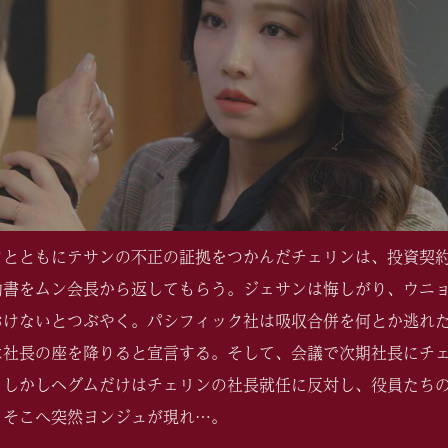
クとともにテサンの不正の証拠をつかんだチェリンは、投資契
約書をムン会長から返してもらう。ジェサンは悔しがり、ウニ
おけないとつぶやく。パシフィック社は吸収合併を何とか逃れ
は社長の座を降りると宣言する。そして、会議で次期社長にチ
。しかしヘグムだけはチェリンの社長就任に反対し、役員たち
。そこへ突然ヨンジュが現れ…。