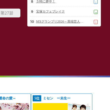
５時に夢中！
↓
宝塚カフェブレイク
第27話
→
MXグランプリ2026～異端芸人決定戦～
↑
運命の愛～
5位
ミセン ー未生ー