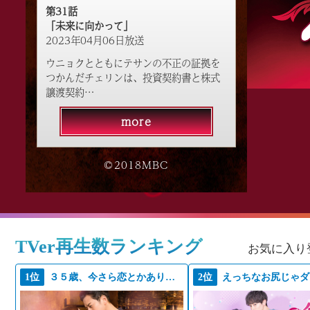
第31話
「未来に向かって」
2023年04月06日放送
ウニョクとともにテサンの不正の証拠を
つかんだチェリンは、投資契約書と株式
譲渡契約…
more
©2018MBC
TVer再生数ランキング
お気に入り
1位
３５歳、今さら恋とかありえない
2位