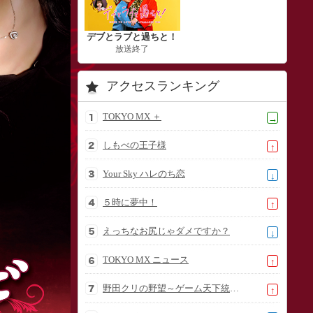
デブとラブと過ちと！
放送終了
アクセスランキング
TOKYO MX ＋
→
しもべの王子様
↑
Your Sky ハレのち恋
↓
５時に夢中！
↑
えっちなお尻じゃダメですか？
↓
TOKYO MX ニュース
↑
野田クリの野望～ゲーム天下統一への道～
↑