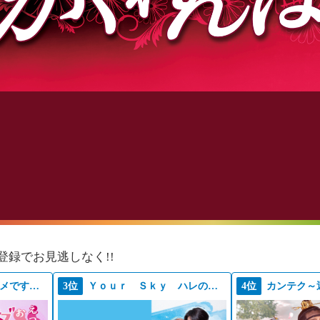
登録でお見逃しなく!!
えっちなお尻じゃダメですか？
3位
Ｙｏｕｒ Ｓｋｙ ハレのち恋
4位
カンテク～