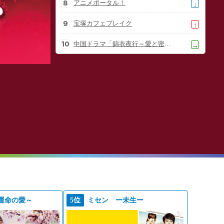
アニメポータル！
↓
宝塚カフェブレイク
↑
中国ドラマ「錦衣夜行～愛と密命～」
→
運命の愛～
5位
ミセン ー未生ー