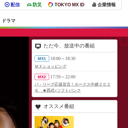
配信
防災
TOKYO MX ID
企業情報
・ドラマ
ただ今、放送中の番組
18:00～18:30
MX1
ＭＸショッピング
17:59～22:00
MX2
パ・リーグ応援宣言！ホークス中継２０２
６ ★西武×ソフトバンク
オススメ番組