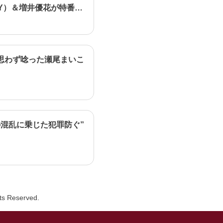
Y）＆増井優花が特番で
思わず唸った瀬尾まいこ
混乱に乗じた犯罪防ぐ”
hts Reserved.