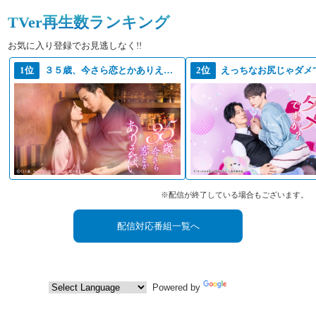
TVer再生数ランキング
お気に入り登録でお見逃しなく!!
1位
３５歳、今さら恋とかありえない
2位
えっちなお尻じゃダメ
※配信が終了している場合もございます。
配信対応番組一覧へ
Powered by
Translate