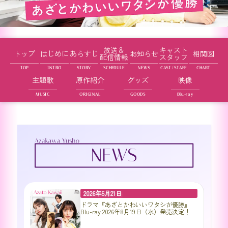
あざとかわいいワタシが優勝
放送＆
キャスト
トップ
はじめに
あらすじ
お知らせ
相関図
配信情報
スタッフ
CAST/STAFF
SCHEDULE
INTRO
STORY
CHART
NEWS
TOP
主題歌
原作紹介
グッズ
映像
ORIGINAL
Blu-ray
GOODS
MUSIC
NEWS
2026年5月21日
ドラマ『あざとかわいいワタシが優勝』
Blu-ray 2026年8月19日（水）発売決定！