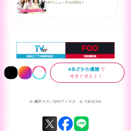
HPリニューアルOPEN！
関連リンク
公式SNS
#あざかわ優勝
で
今すぐポスト！
© 網戸スズ／DPNブックス © TOKYO MX