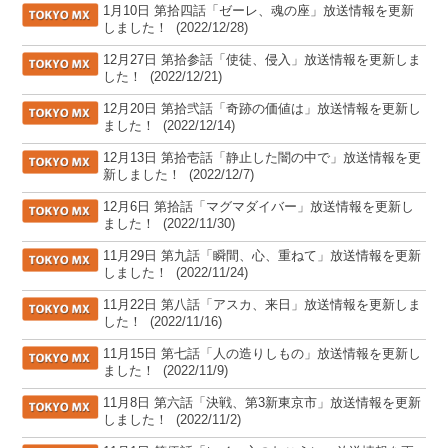
[TOKYO MX]
1月10日 第拾四話「ゼーレ、魂の座」放送情報を更新
しました！
(2022/12/28)
[TOKYO MX]
12月27日 第拾参話「使徒、侵入」放送情報を更新しま
した！
(2022/12/21)
[TOKYO MX]
12月20日 第拾弐話「奇跡の価値は」放送情報を更新し
ました！
(2022/12/14)
[TOKYO MX]
12月13日 第拾壱話「静止した闇の中で」放送情報を更
新しました！
(2022/12/7)
[TOKYO MX]
12月6日 第拾話「マグマダイバー」放送情報を更新し
ました！
(2022/11/30)
[TOKYO MX]
11月29日 第九話「瞬間、心、重ねて」放送情報を更新
しました！
(2022/11/24)
[TOKYO MX]
11月22日 第八話「アスカ、来日」放送情報を更新しま
した！
(2022/11/16)
[TOKYO MX]
11月15日 第七話「人の造りしもの」放送情報を更新し
ました！
(2022/11/9)
[TOKYO MX]
11月8日 第六話「決戦、第3新東京市」放送情報を更新
しました！
(2022/11/2)