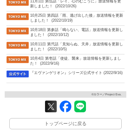
[TOKYO MX]
11月1日 第伍話「レイ、心のむこうに」放送情報を更
新しました！
(2022/10/26)
[TOKYO MX]
10月25日 第四話「雨、逃げ出した後」放送情報を更新
しました！
(2022/10/19)
[TOKYO MX]
10月18日 第参話「鳴らない、電話」放送情報を更新し
ました！
(2022/10/12)
[TOKYO MX]
10月11日 第弐話「見知らぬ、天井」放送情報を更新し
ました！
(2022/10/5)
[TOKYO MX]
10月4日 第壱話「使徒、襲来」放送情報を更新しまし
た！
(2022/9/16)
[公式サイト]
『エヴァンゲリオン』シリーズ公式サイト
(2022/9/16)
©カラー／Project Eva.
トップページに戻る