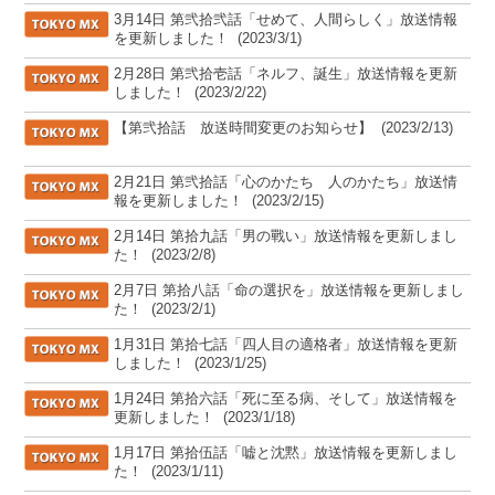
[TOKYO MX]
3月14日 第弐拾弐話「せめて、人間らしく」放送情報
を更新しました！
(2023/3/1)
[TOKYO MX]
2月28日 第弐拾壱話「ネルフ、誕生」放送情報を更新
しました！
(2023/2/22)
[TOKYO MX]
【第弐拾話 放送時間変更のお知らせ】
(2023/2/13)
[TOKYO MX]
2月21日 第弐拾話「心のかたち 人のかたち」放送情
報を更新しました！
(2023/2/15)
[TOKYO MX]
2月14日 第拾九話「男の戰い」放送情報を更新しまし
た！
(2023/2/8)
[TOKYO MX]
2月7日 第拾八話「命の選択を」放送情報を更新しまし
た！
(2023/2/1)
[TOKYO MX]
1月31日 第拾七話「四人目の適格者」放送情報を更新
しました！
(2023/1/25)
[TOKYO MX]
1月24日 第拾六話「死に至る病、そして」放送情報を
更新しました！
(2023/1/18)
[TOKYO MX]
1月17日 第拾伍話「嘘と沈黙」放送情報を更新しまし
た！
(2023/1/11)