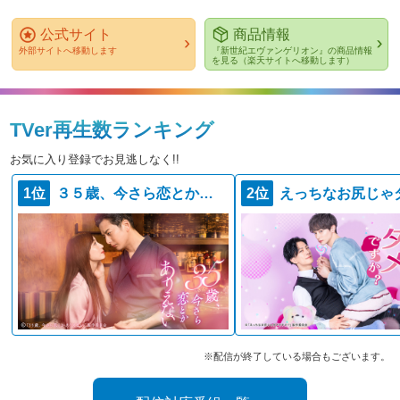
公式サイト
商品情報
外部サイトへ移動します
『新世紀エヴァンゲリオン』の商品情報
を見る（楽天サイトへ移動します）
TVer再生数ランキング
お気に入り登録でお見逃しなく!!
1位
３５歳、今さら恋とかありえない
2位
※配信が終了している場合もございます。