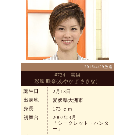
2016/4/29放送
#734 雪組
彩風 咲奈(あやかぜ さきな）
誕生日
2月13日
出身地
愛媛県大洲市
身長
173
ｃｍ
初舞台
2007年3月
「シークレット・ハンタ
ー」