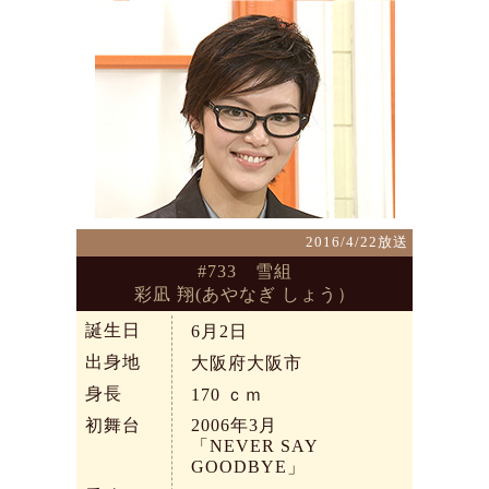
2016/4/22放送
#733 雪組
彩凪 翔(あやなぎ しょう）
誕生日
6月2日
出身地
大阪府大阪市
身長
170
ｃｍ
初舞台
2006年3月
「NEVER SAY
GOODBYE」