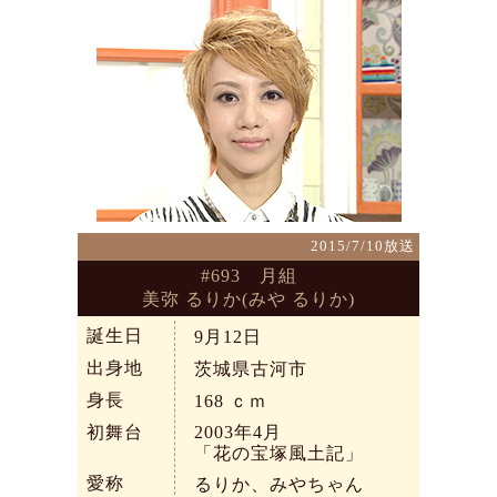
2015/7/10放送
#693 月組
美弥 るりか(みや るりか)
誕生日
9月12日
出身地
茨城県古河市
身長
168
ｃｍ
初舞台
2003年4月
「花の宝塚風土記」
愛称
るりか、みやちゃん