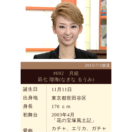
2015/7/3放送
#692 月組
凪七 瑠海(なぎな るうみ)
誕生日
11月11日
出身地
東京都世田谷区
身長
170
ｃｍ
初舞台
2003年4月
「花の宝塚風土記」
カチャ、エリカ、ガチャ
愛称