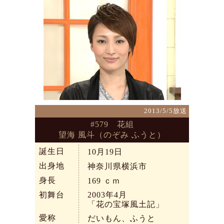
2013/5/5放送
#579 花組
望海 風斗（のぞみ ふうと）
誕生日
10月19日
出身地
神奈川県横浜市
身長
169
ｃｍ
初舞台
2003年4月
「花の宝塚風土記」
愛称
だいもん、ふうと