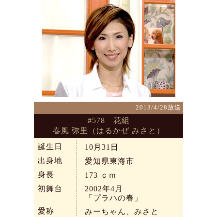
2013/4/28放送
#578 花組
春風 弥里（はるかぜ みさと）
誕生日
10月31日
出身地
愛知県東海市
身長
173
ｃｍ
初舞台
2002年4月
「プラハの春」
愛称
みーちゃん、みさと