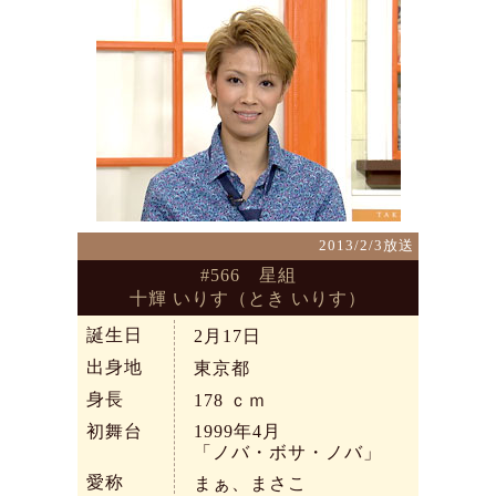
2013/2/3放送
#566 星組
十輝 いりす（とき いりす）
誕生日
2月17日
出身地
東京都
身長
178
ｃｍ
初舞台
1999年4月
「ノバ・ボサ・ノバ」
愛称
まぁ、まさこ