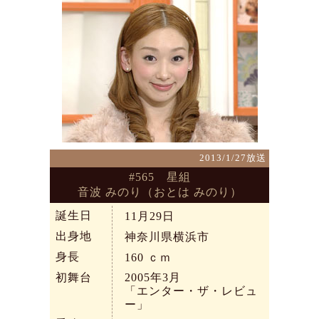
2013/1/27放送
#565 星組
音波 みのり（おとは みのり）
誕生日
11月29日
出身地
神奈川県横浜市
身長
160
ｃｍ
初舞台
2005年3月
「エンター・ザ・レビュ
ー」