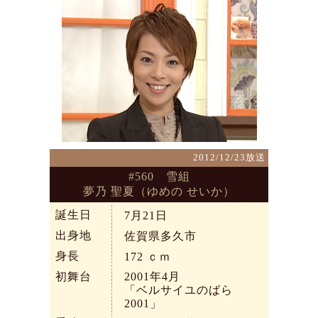
2012/12/23放送
#560 雪組
夢乃 聖夏（ゆめの せいか）
誕生日
7月21日
出身地
佐賀県多久市
身長
172
ｃｍ
初舞台
2001年4月
「ベルサイユのばら
2001」