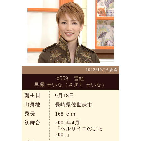
2012/12/16放送
#559 雪組
早霧 せいな（さぎり せいな）
誕生日
9月18日
出身地
長崎県佐世保市
身長
168
ｃｍ
初舞台
2001年4月
「ベルサイユのばら
2001」