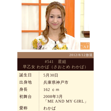
2012/8/12放送
#541 星組
早乙女 わかば（さおとめ わかば）
誕生日
5月30日
出身地
兵庫県神戸市
身長
162
ｃｍ
初舞台
2008年3月
「ME AND MY GIRL」
愛称
わかば